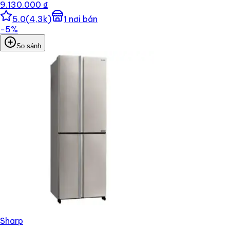
9.130.000 ₫
5.0
(
4,3k
)
1
nơi bán
−
5
%
So sánh
Sharp