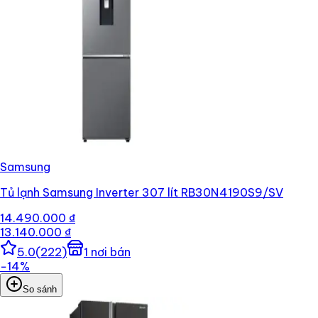
Samsung
Tủ lạnh Samsung Inverter 307 lít RB30N4190S9/SV
14.490.000 ₫
13.140.000 ₫
5.0
(
222
)
1
nơi bán
−
14
%
So sánh