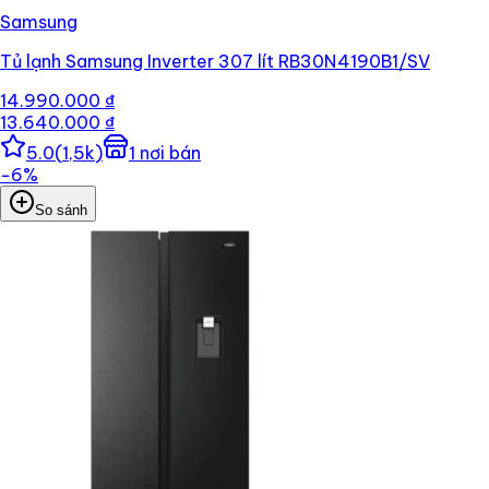
Samsung
Tủ lạnh Samsung Inverter 307 lít RB30N4190B1/SV
14.990.000 ₫
13.640.000 ₫
5.0
(
1,5k
)
1
nơi bán
−
6
%
So sánh