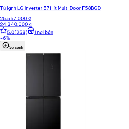
Tủ lạnh LG Inverter 571 lít Multi Door F58BGD
25.557.000 ₫
24.340.000 ₫
5.0
(
258
)
1
nơi bán
−
6
%
So sánh