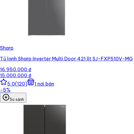
Sharp
Tủ lạnh Sharp Inverter Multi Door 421 lít SJ-FXP510V-MG
16.950.000 ₫
15.000.000 ₫
5.0
(
120
)
1
nơi bán
−
5
%
So sánh