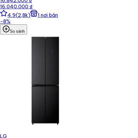
16.842.000 ₫
16.040.000 ₫
4.9
(
2,8k
)
1
nơi bán
−
8
%
So sánh
LG