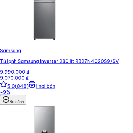
Samsung
Tủ lạnh Samsung Inverter 280 lít RB27N4020S9/SV
9.990.000 ₫
9.070.000 ₫
5.0
(
848
)
1
nơi bán
−
9
%
So sánh