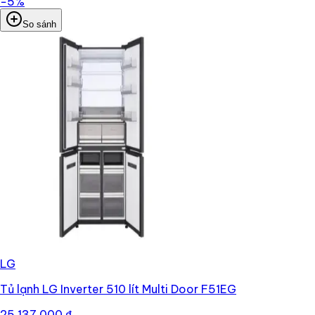
−
5
%
So sánh
LG
Tủ lạnh LG Inverter 510 lít Multi Door F51EG
25.137.000 ₫