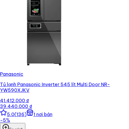
Panasonic
Tủ lạnh Panasonic Inverter 545 lít Multi Door NR-
YW590XJKV
41.412.000 ₫
39.440.000 ₫
5.0
(
136
)
1
nơi bán
−
5
%