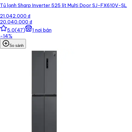
Tủ lạnh Sharp Inverter 525 lít Multi Door SJ-FX610V-SL
21.042.000 ₫
20.040.000 ₫
5.0
(
47
)
1
nơi bán
−
14
%
So sánh