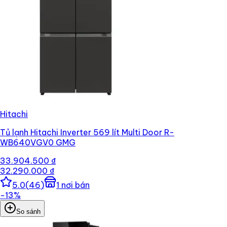
Hitachi
Tủ lạnh Hitachi Inverter 569 lít Multi Door R-
WB640VGV0 GMG
33.904.500 ₫
32.290.000 ₫
5.0
(
46
)
1
nơi bán
−
13
%
So sánh