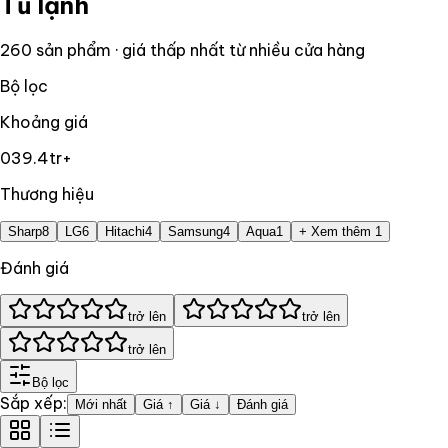
Tủ lạnh
260
sản phẩm · giá thấp nhất từ nhiều cửa hàng
Bộ lọc
Khoảng giá
0
39.4tr+
Thương hiệu
Sharp
8
LG
6
Hitachi
4
Samsung
4
Aqua
1
+ Xem thêm 1
Đánh giá
trở lên
trở lên
trở lên
Bộ lọc
Sắp xếp:
Mới nhất
Giá ↑
Giá ↓
Đánh giá