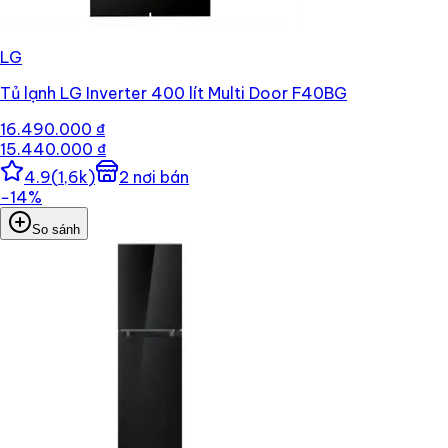
LG
Tủ lạnh LG Inverter 400 lít Multi Door F40BG
16.490.000 ₫
15.440.000 ₫
4.9
(
1,6k
)
2
nơi bán
−
14
%
So sánh