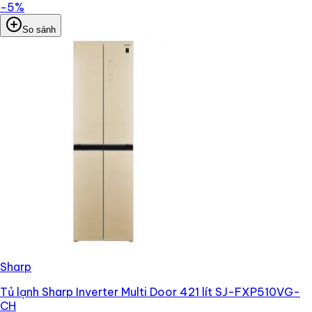
−
5
%
So sánh
Sharp
Tủ lạnh Sharp Inverter Multi Door 421 lít SJ-FXP510VG-
CH