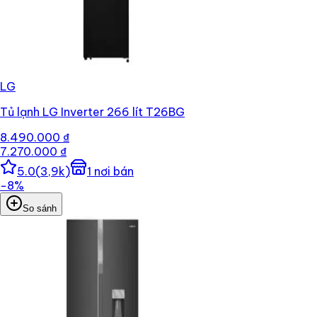
LG
Tủ lạnh LG Inverter 266 lít T26BG
8.490.000 ₫
7.270.000 ₫
5.0
(
3,9k
)
1
nơi bán
−
8
%
So sánh