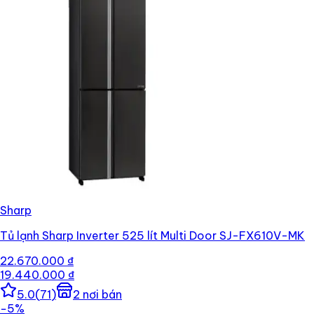
Sharp
Tủ lạnh Sharp Inverter 525 lít Multi Door SJ-FX610V-MK
22.670.000 ₫
19.440.000 ₫
5.0
(
71
)
2
nơi bán
−
5
%