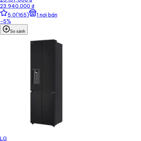
23.940.000 ₫
5.0
(
165
)
1
nơi bán
−
5
%
So sánh
LG