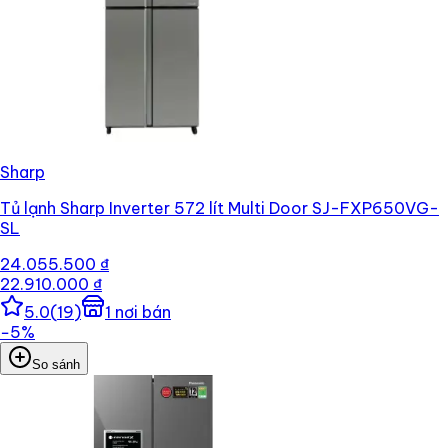
Sharp
Tủ lạnh Sharp Inverter 572 lít Multi Door SJ-FXP650VG-
SL
24.055.500 ₫
22.910.000 ₫
5.0
(
19
)
1
nơi bán
−
5
%
So sánh