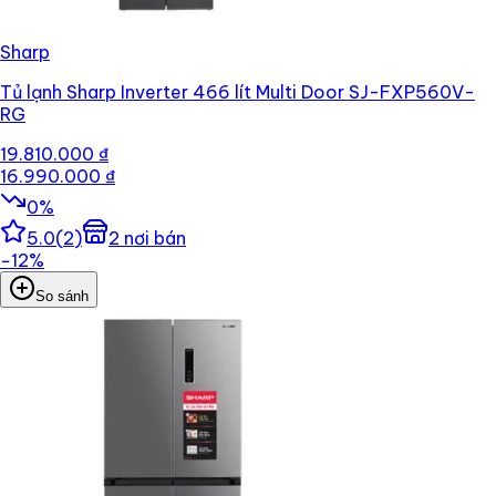
Sharp
Tủ lạnh Sharp Inverter 466 lít Multi Door SJ-FXP560V-
RG
19.810.000 ₫
16.990.000 ₫
0
%
5.0
(
2
)
2
nơi bán
−
12
%
So sánh