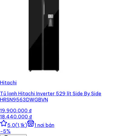
Hitachi
Tủ lạnh Hitachi Inverter 529 lít Side By Side
HRSN9563DWGBVN
19.900.000 ₫
18.440.000 ₫
5.0
(
1,1k
)
1
nơi bán
−
5
%