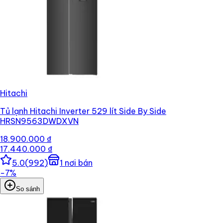
Hitachi
Tủ lạnh Hitachi Inverter 529 lít Side By Side
HRSN9563DWDXVN
18.900.000 ₫
17.440.000 ₫
5.0
(
992
)
1
nơi bán
−
7
%
So sánh