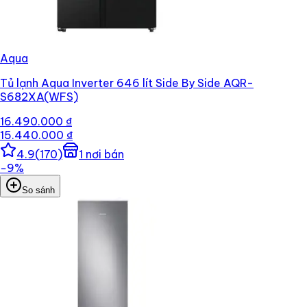
Aqua
Tủ lạnh Aqua Inverter 646 lít Side By Side AQR-
S682XA(WFS)
16.490.000 ₫
15.440.000 ₫
4.9
(
170
)
1
nơi bán
−
9
%
So sánh