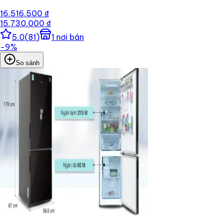
16.516.500 ₫
15.730.000 ₫
5.0
(
81
)
1
nơi bán
−
9
%
So sánh