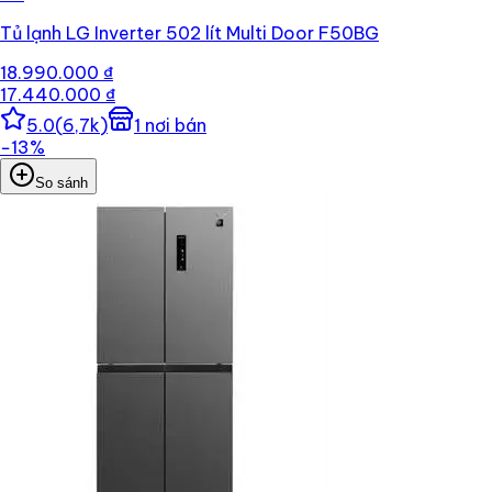
Tủ lạnh LG Inverter 502 lít Multi Door F50BG
18.990.000 ₫
17.440.000 ₫
5.0
(
6,7k
)
1
nơi bán
−
13
%
So sánh