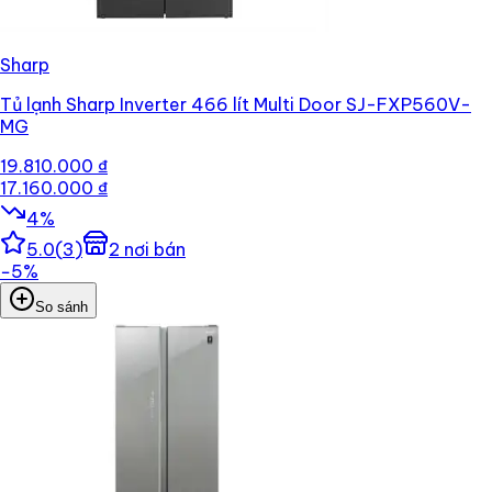
Sharp
Tủ lạnh Sharp Inverter 466 lít Multi Door SJ-FXP560V-
MG
19.810.000 ₫
17.160.000 ₫
4
%
5.0
(
3
)
2
nơi bán
−
5
%
So sánh