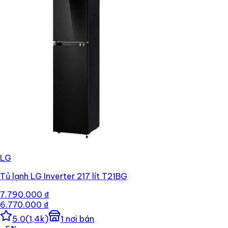
LG
Tủ lạnh LG Inverter 217 lít T21BG
7.790.000 ₫
6.770.000 ₫
5.0
(
1,4k
)
1
nơi bán