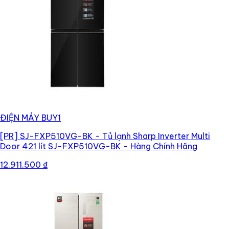
ĐIỆN MÁY BUY1
[PR]
SJ-FXP510VG-BK - Tủ lạnh Sharp Inverter Multi
Door 421 lít SJ-FXP510VG-BK - Hàng Chính Hãng
12.911.500 ₫