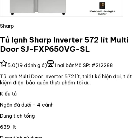
Sharp
Tủ lạnh Sharp Inverter 572 lít Multi
Door SJ-FXP650VG-SL
5.0
(
19
đánh giá)
1
nơi bán
Mã SP:
#
212288
Tủ lạnh Multi Door Inverter 572 lít, thiết kế hiện đại, tiết
kiệm điện, bảo quản thực phẩm tối ưu.
Kiểu tủ
Ngăn đá dưới - 4 cánh
Dung tích tổng
639 lít
Dung tích sử dụng