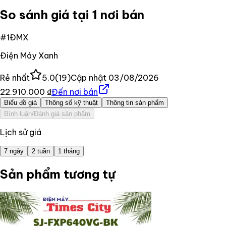
So sánh giá tại 1 nơi bán
#
1
ĐMX
Điện Máy Xanh
Rẻ nhất
5.0
(
19
)
Cập nhật
03/08/2026
22.910.000 ₫
Đến nơi bán
Biểu đồ giá
Thông số kỹ thuật
Thông tin sản phẩm
Bình luận/Đánh giá sản phẩm
Lịch sử giá
7 ngày
2 tuần
1 tháng
Sản phẩm tương tự