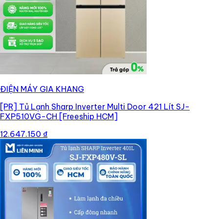
ĐIỆN MÁY GIA KHANG
[PR]
Tủ Lạnh Sharp Inverter Multi Door 421 Lít SJ-
FXP510VG-CH [Freeship HCM]
12.647.150 ₫