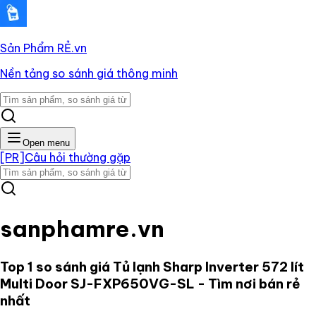
Sản Phẩm RẺ
.vn
Nền tảng so sánh giá thông minh
Open menu
[PR]
Câu hỏi thường gặp
sanphamre.vn
Top 1 so sánh giá
Tủ lạnh Sharp Inverter 572 lít
Multi Door SJ-FXP650VG-SL
- Tìm nơi bán rẻ
nhất