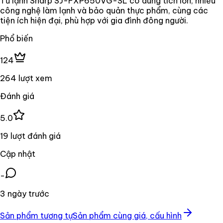
Tủ lạnh Sharp SJ-FXP650VG-SL có dung tích lớn, nhiều
công nghệ làm lạnh và bảo quản thực phẩm, cùng các
tiện ích hiện đại, phù hợp với gia đình đông người.
Phổ biến
124
264 lượt xem
Đánh giá
5.0
19 lượt đánh giá
Cập nhật
-
3 ngày trước
Sản phẩm tương tự
Sản phẩm cùng giá, cấu hình