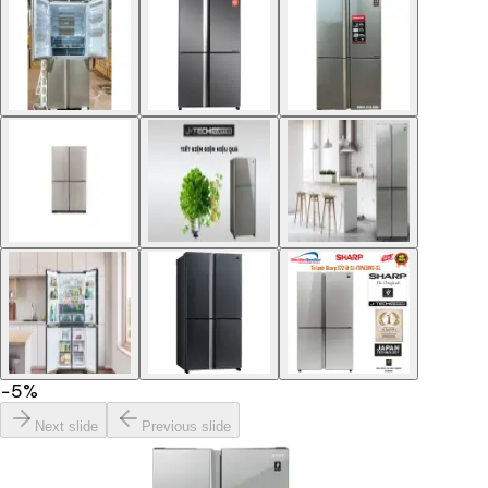
−
5
%
Next slide
Previous slide