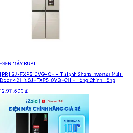
ĐIỆN MÁY BUY1
[PR]
SJ-FXP510VG-CH - Tủ lạnh Sharp Inverter Multi
Door 421 lít SJ-FXP510VG-CH - Hàng Chính Hãng
12.911.500 ₫