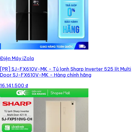
Điện Máy iZola
[PR]
SJ-FX610V-MK - Tủ lạnh Sharp Inverter 525 lít Multi
Door SJ-FX610V-MK - Hàng chính hãng
16.141.500 ₫