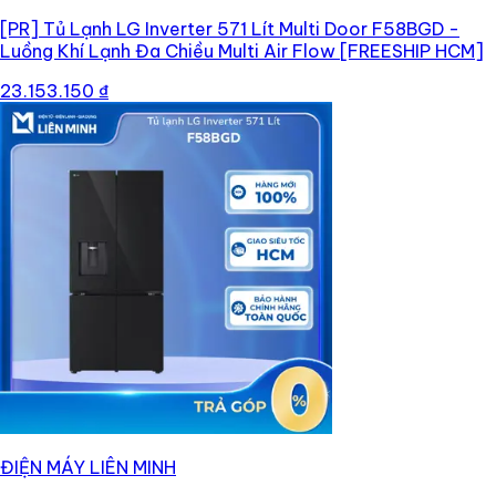
[PR]
Tủ Lạnh LG Inverter 571 Lít Multi Door F58BGD -
Luồng Khí Lạnh Đa Chiều Multi Air Flow [FREESHIP HCM]
23.153.150 ₫
ĐIỆN MÁY LIÊN MINH