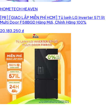
HOMETECH HEAVEN
[PR]
[GIAO LẮP MIỄN PHÍ HCM] Tủ lạnh LG Inverter 571 lít
Multi Door F58BGD Hàng Mới, Chính Hãng 100%
20.183.250 ₫