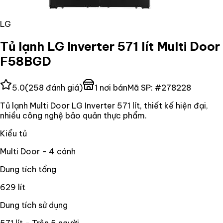
LG
Tủ lạnh LG Inverter 571 lít Multi Door
F58BGD
5.0
(
258
đánh giá)
1
nơi bán
Mã SP:
#
278228
Tủ lạnh Multi Door LG Inverter 571 lít, thiết kế hiện đại,
nhiều công nghệ bảo quản thực phẩm.
Kiểu tủ
Multi Door - 4 cánh
Dung tích tổng
629 lít
Dung tích sử dụng
571 lít - Trên 5 người