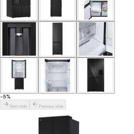
−
5
%
Next slide
Previous slide