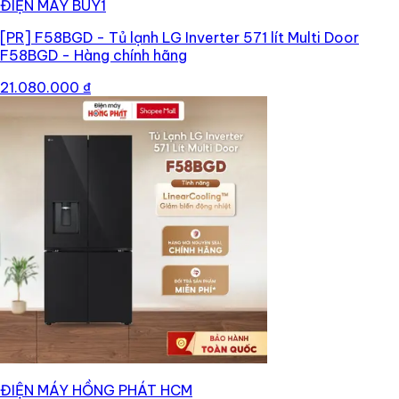
ĐIỆN MÁY BUY1
[PR]
F58BGD - Tủ lạnh LG Inverter 571 lít Multi Door
F58BGD - Hàng chính hãng
21.080.000 ₫
ĐIỆN MÁY HỒNG PHÁT HCM