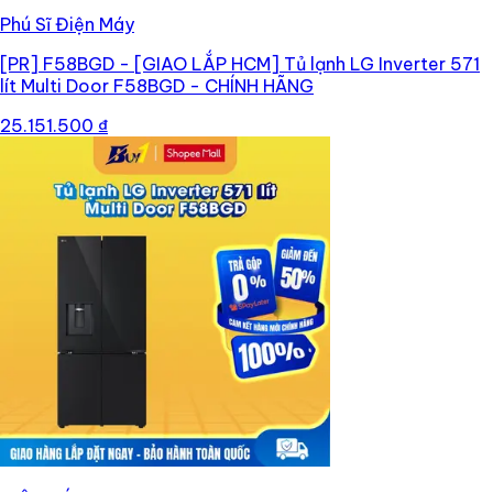
Phú Sĩ Điện Máy
[PR]
F58BGD - [GIAO LẮP HCM] Tủ lạnh LG Inverter 571
lít Multi Door F58BGD - CHÍNH HÃNG
25.151.500 ₫