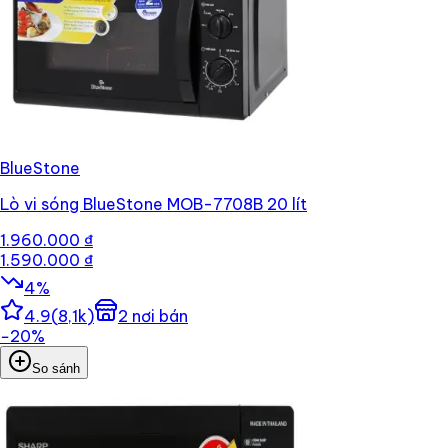
BlueStone
Lò vi sóng BlueStone MOB-7708B 20 lít
1.960.000 ₫
1.590.000 ₫
4
%
4.9
(
8,1k
)
2
nơi bán
−
20
%
So sánh