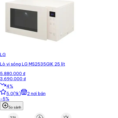
LG
Lò vi sóng LG MS2535GIK 25 lít
5.880.000 ₫
3.690.000 ₫
4
%
5.0
(
1k
)
2
nơi bán
−
5
%
So sánh