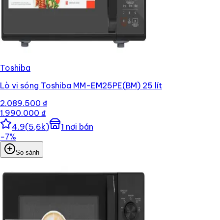
Toshiba
Lò vi sóng Toshiba MM-EM25PE(BM) 25 lít
2.089.500 ₫
1.990.000 ₫
4.9
(
5,6k
)
1
nơi bán
−
7
%
So sánh