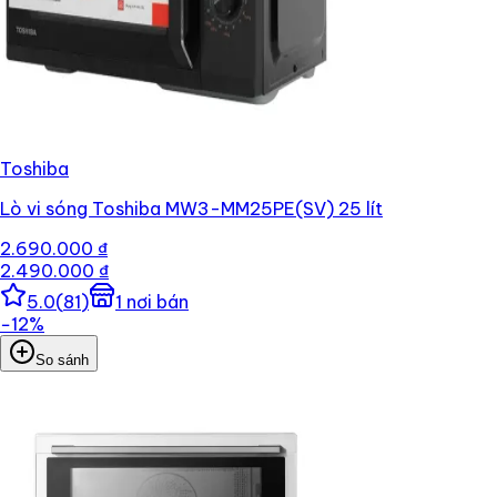
Toshiba
Lò vi sóng Toshiba MW3-MM25PE(SV) 25 lít
2.690.000 ₫
2.490.000 ₫
5.0
(
81
)
1
nơi bán
−
12
%
So sánh