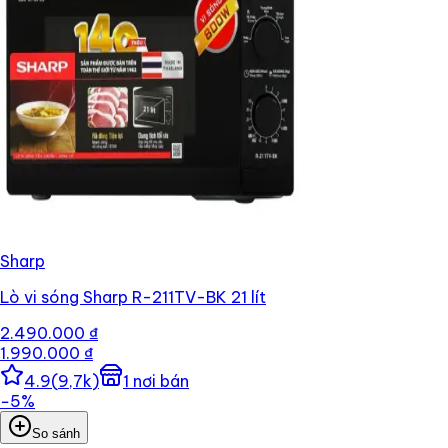
Sharp
Lò vi sóng Sharp R-211TV-BK 21 lít
2.490.000 ₫
1.990.000 ₫
4.9
(
9,7k
)
1
nơi bán
−
5
%
So sánh