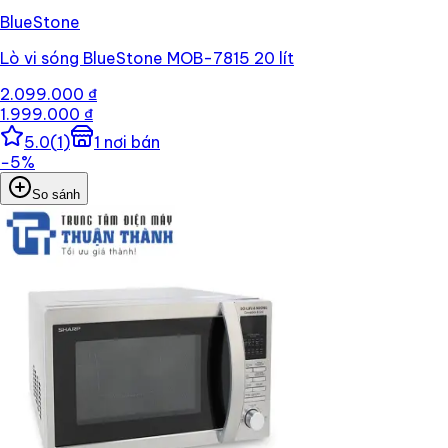
BlueStone
Lò vi sóng BlueStone MOB-7815 20 lít
2.099.000 ₫
1.999.000 ₫
5.0
(
1
)
1
nơi bán
−
5
%
So sánh