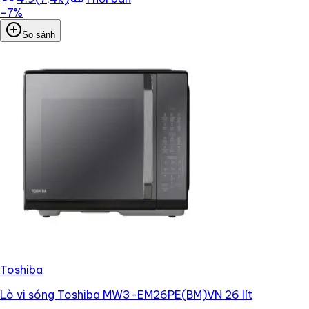
−
7
%
So sánh
Toshiba
Lò vi sóng Toshiba MW3-EM26PE(BM)VN 26 lít