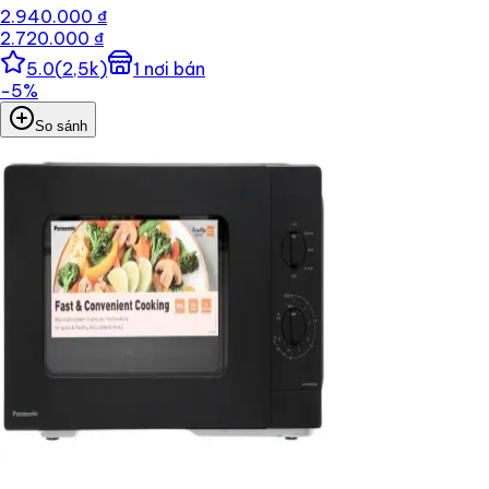
2.940.000 ₫
2.720.000 ₫
5.0
(
2,5k
)
1
nơi bán
−
5
%
So sánh