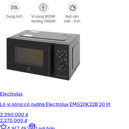
Electrolux
Lò vi sóng có nướng Electrolux EMG20K22B 20 lít
2.390.000 ₫
2.270.000 ₫
4.9
(
7,4k
)
1
nơi bán