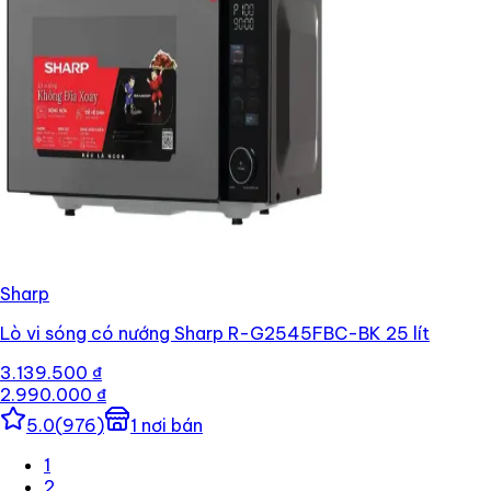
Sharp
Lò vi sóng có nướng Sharp R-G2545FBC-BK 25 lít
3.139.500 ₫
2.990.000 ₫
5.0
(
976
)
1
nơi bán
1
2