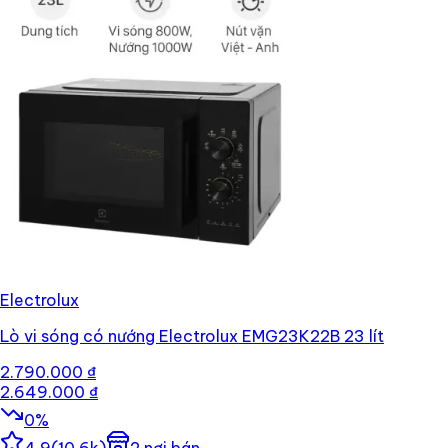
Electrolux
Lò vi sóng có nướng Electrolux EMG23K22B 23 lít
2.790.000 ₫
2.649.000 ₫
0
%
4.9
(
10,6k
)
2
nơi bán