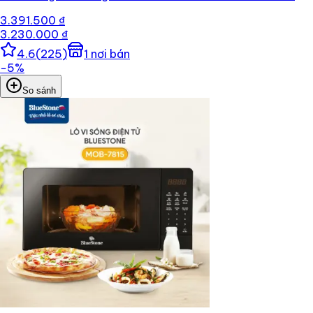
3.391.500 ₫
3.230.000 ₫
4.6
(
225
)
1
nơi bán
−
5
%
So sánh