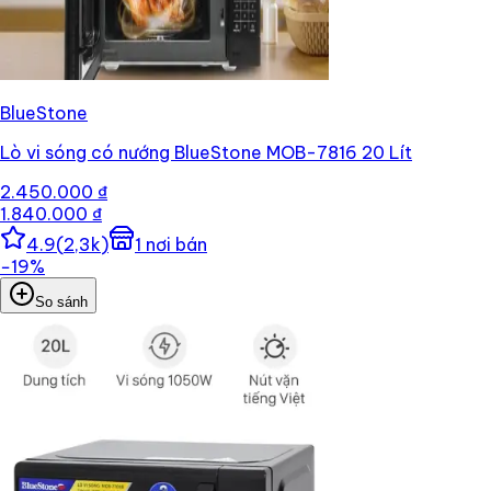
BlueStone
Lò vi sóng có nướng BlueStone MOB-7816 20 Lít
2.450.000 ₫
1.840.000 ₫
4.9
(
2,3k
)
1
nơi bán
−
19
%
So sánh