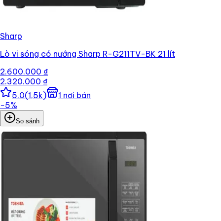
Sharp
Lò vi sóng có nướng Sharp R-G211TV-BK 21 lít
2.600.000 ₫
2.320.000 ₫
5.0
(
1,5k
)
1
nơi bán
−
5
%
So sánh