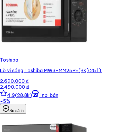
Toshiba
Lò vi sóng Toshiba MW3-MM25PE(BK) 25 lít
2.690.000 ₫
2.490.000 ₫
4.9
(
28,8k
)
1
nơi bán
−
5
%
So sánh