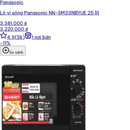
Panasonic
Lò vi sóng Panasonic NN-SM33NBYUE 25 lít
3.381.000 ₫
3.220.000 ₫
4.9
(
3k
)
1
nơi bán
−
11
%
So sánh