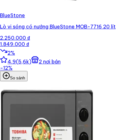
BlueStone
Lò vi sóng có nướng BlueStone MOB-7716 20 lít
2.250.000 ₫
1.849.000 ₫
2
%
4.9
(
5,6k
)
2
nơi bán
−
12
%
So sánh