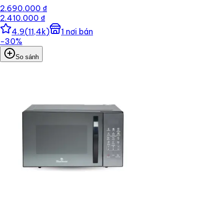
2.690.000 ₫
2.410.000 ₫
4.9
(
11,4k
)
1
nơi bán
−
30
%
So sánh