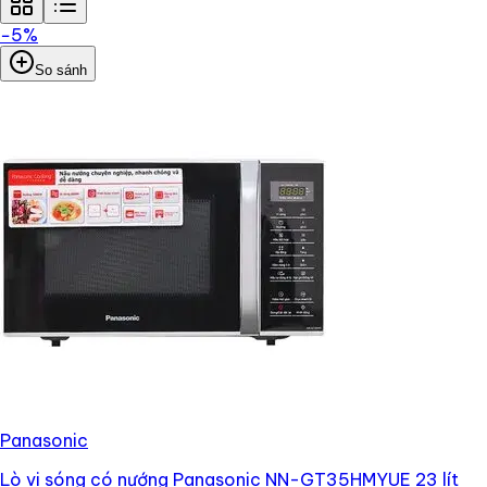
−
5
%
So sánh
Panasonic
Lò vi sóng có nướng Panasonic NN-GT35HMYUE 23 lít