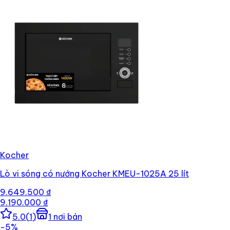
Kocher
Lò vi sóng có nướng Kocher KMEU-1025A 25 lít
9.649.500 ₫
9.190.000 ₫
5.0
(
1
)
1
nơi bán
−
5
%