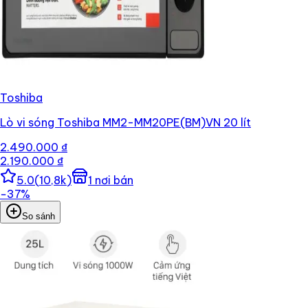
Toshiba
Lò vi sóng Toshiba MM2-MM20PE(BM)VN 20 lít
2.490.000 ₫
2.190.000 ₫
5.0
(
10,8k
)
1
nơi bán
−
37
%
So sánh