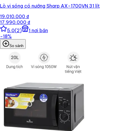
Lò vi sóng có nướng Sharp AX-1700VN 31 lít
19.010.000 ₫
17.990.000 ₫
5.0
(
2
)
1
nơi bán
−
18
%
So sánh