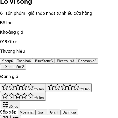
Lò vi sóng
61
sản phẩm · giá thấp nhất từ nhiều cửa hàng
Bộ lọc
Khoảng giá
0
18.0tr+
Thương hiệu
Sharp
6
Toshiba
6
BlueStone
5
Electrolux
3
Panasonic
2
+ Xem thêm 2
Đánh giá
trở lên
trở lên
trở lên
Bộ lọc
Sắp xếp:
Mới nhất
Giá ↑
Giá ↓
Đánh giá