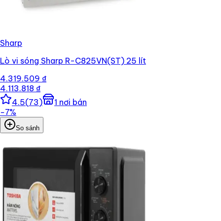
Sharp
Lò vi sóng Sharp R-C825VN(ST) 25 lít
4.319.509 ₫
4.113.818 ₫
4.5
(
73
)
1
nơi bán
−
7
%
So sánh