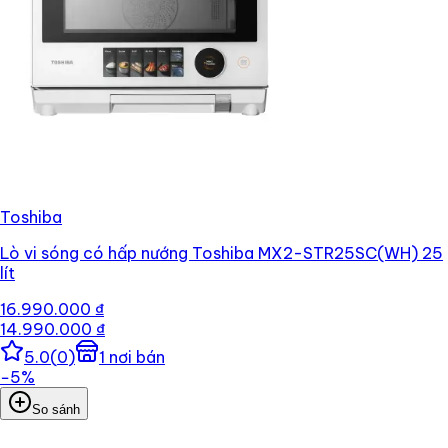
Toshiba
Lò vi sóng có hấp nướng Toshiba MX2-STR25SC(WH) 25
lít
16.990.000 ₫
14.990.000 ₫
5.0
(
0
)
1
nơi bán
−
5
%
So sánh