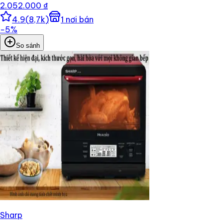
2.052.000 ₫
4.9
(
8,7k
)
1
nơi bán
−
5
%
So sánh
Sharp