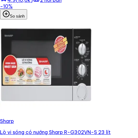
−
10
%
So sánh
Sharp
Lò vi sóng có nướng Sharp R-G302VN-S 23 lít