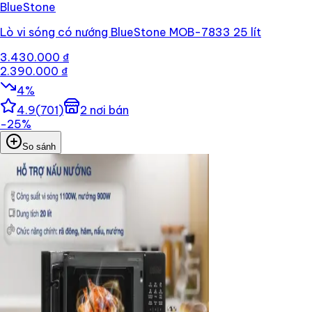
BlueStone
Lò vi sóng có nướng BlueStone MOB-7833 25 lít
3.430.000 ₫
2.390.000 ₫
4
%
4.9
(
701
)
2
nơi bán
−
25
%
So sánh