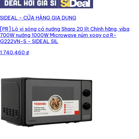
SIDEAL - CỬA HÀNG GIA DỤNG
[PR]
Lò vi sóng có nướng Sharp 20 lít Chính hãng, viba
700W nướng 1000W Microwave núm xoay cơ R-
G222VN-S - SIDEAL SIL
1.740.460 ₫