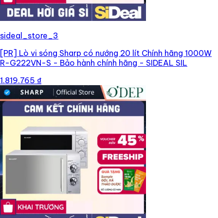
sideal_store_3
[PR]
Lò vi sóng Sharp có nướng 20 lít Chính hãng 1000W
R-G222VN-S - Bảo hành chính hãng - SIDEAL SIL
1.819.765 ₫