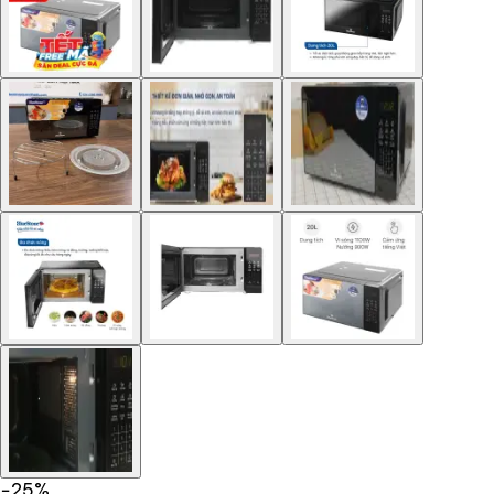
−
25
%