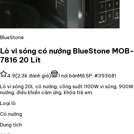
BlueStone
Lò vi sóng có nướng BlueStone MOB-
7816 20 Lít
4.9
(
2,3k
đánh giá)
1
nơi bán
Mã SP:
#
393681
Lò vi sóng 20L có nướng, công suất 1100W vi sóng, 900W
nướng, điều khiển cảm ứng, khóa trẻ em.
Loại lò
Có nướng
Dung tích