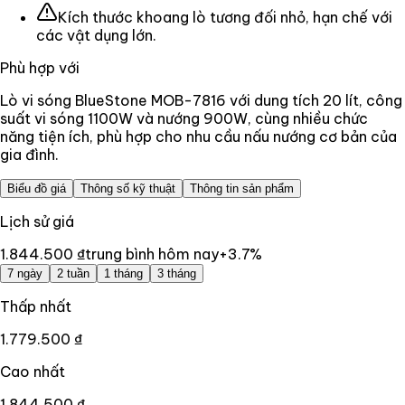
Kích thước khoang lò tương đối nhỏ, hạn chế với
các vật dụng lớn.
Phù hợp với
Lò vi sóng BlueStone MOB-7816 với dung tích 20 lít, công
suất vi sóng 1100W và nướng 900W, cùng nhiều chức
năng tiện ích, phù hợp cho nhu cầu nấu nướng cơ bản của
gia đình.
Biểu đồ giá
Thông số kỹ thuật
Thông tin sản phẩm
Lịch sử giá
1.844.500 ₫
trung bình hôm nay
+
3.7
%
7 ngày
2 tuần
1 tháng
3 tháng
Thấp nhất
1.779.500 ₫
Cao nhất
1.844.500 ₫