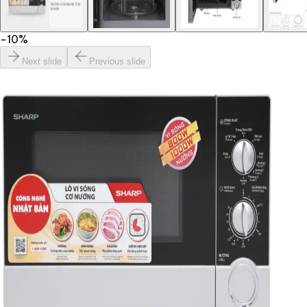
−
10
%
Next slide
Previous slide