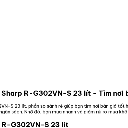
g Sharp R-G302VN-S 23 lít
- Tìm nơi 
VN-S 23 lít
, phần so sánh rẻ giúp bạn tìm nơi bán giá tốt
p ngân sách. Nhờ đó, bạn mua nhanh và giảm rủi ro mua khô
p R-G302VN-S 23 lít