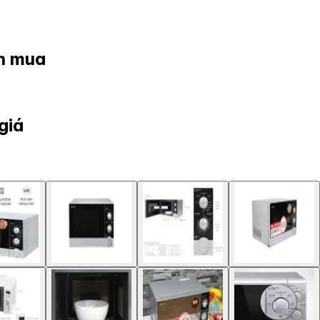
ọn mua
giá