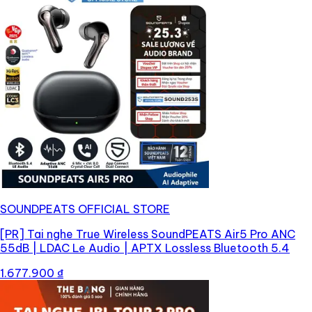
SOUNDPEATS OFFICIAL STORE
[PR]
Tai nghe True Wireless SoundPEATS Air5 Pro ANC
55dB | LDAC Le Audio | APTX Lossless Bluetooth 5.4
1.677.900 ₫