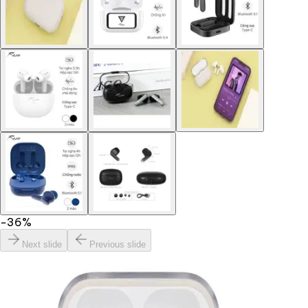
−
36
%
Next slide
Previous slide