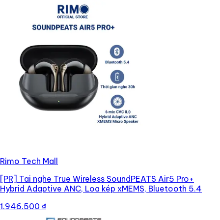
Rimo Tech Mall
[PR]
Tai nghe True Wireless SoundPEATS Air5 Pro+
Hybrid Adaptive ANC, Loa kép xMEMS, Bluetooth 5.4
1.946.500 ₫