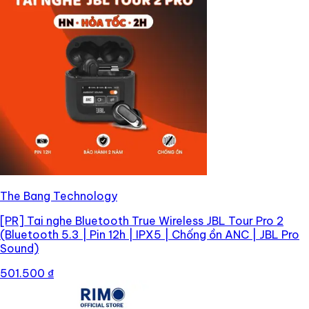
The Bang Technology
[PR]
Tai nghe Bluetooth True Wireless JBL Tour Pro 2
(Bluetooth 5.3 | Pin 12h | IPX5 | Chống ồn ANC | JBL Pro
Sound)
501.500 ₫