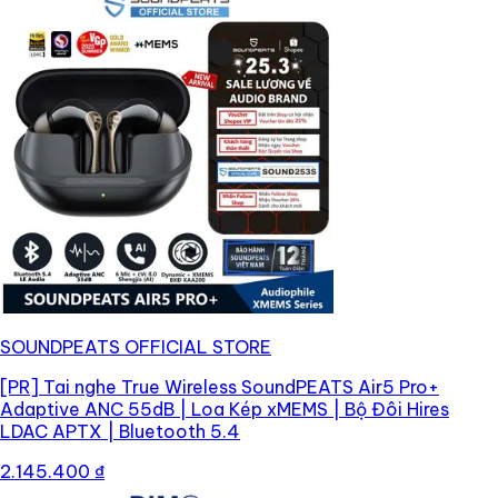
SOUNDPEATS OFFICIAL STORE
[PR]
Tai nghe True Wireless SoundPEATS Air5 Pro+
Adaptive ANC 55dB | Loa Kép xMEMS | Bộ Đôi Hires
LDAC APTX | Bluetooth 5.4
2.145.400 ₫