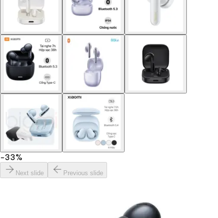
−
33
%
Next slide
Previous slide