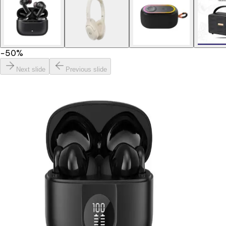
−
50
%
Next slide
Previous slide