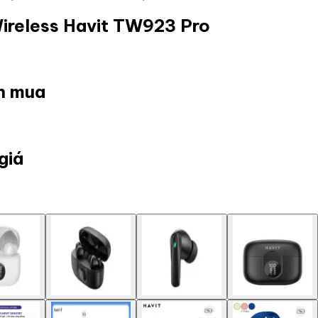
Wireless Havit TW923 Pro
ọn mua
giá