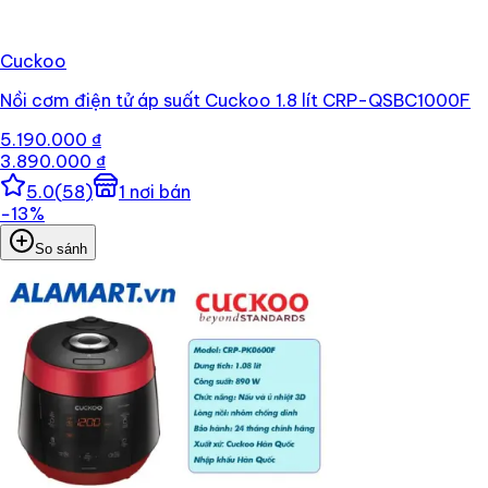
Cuckoo
Nồi cơm điện tử áp suất Cuckoo 1.8 lít CRP-QSBC1000F
5.190.000 ₫
3.890.000 ₫
5.0
(
58
)
1
nơi bán
−
13
%
So sánh