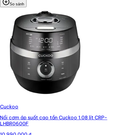
So sánh
Cuckoo
Nồi cơm áp suất cao tần Cuckoo 1.08 lít CRP-
LHBR0600F
10.990.000 ₫