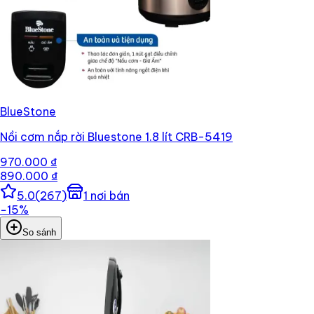
BlueStone
Nồi cơm nắp rời Bluestone 1.8 lít CRB-5419
970.000 ₫
890.000 ₫
5.0
(
267
)
1
nơi bán
−
15
%
So sánh