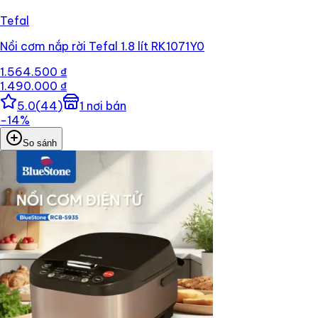
Tefal
Nồi cơm nắp rời Tefal 1.8 lít RK1071Y0
1.564.500 ₫
1.490.000 ₫
5.0
(
44
)
1
nơi bán
−
14
%
So sánh