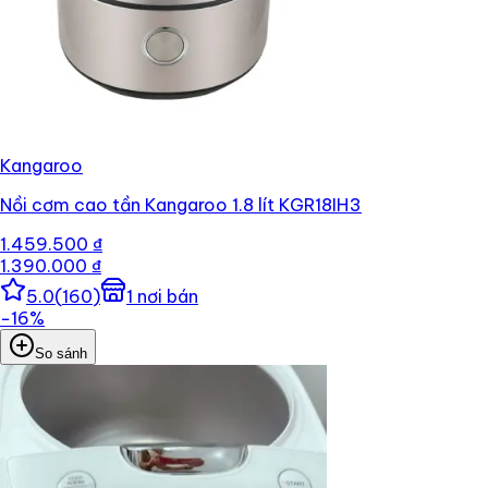
Kangaroo
Nồi cơm cao tần Kangaroo 1.8 lít KGR18IH3
1.459.500 ₫
1.390.000 ₫
5.0
(
160
)
1
nơi bán
−
16
%
So sánh