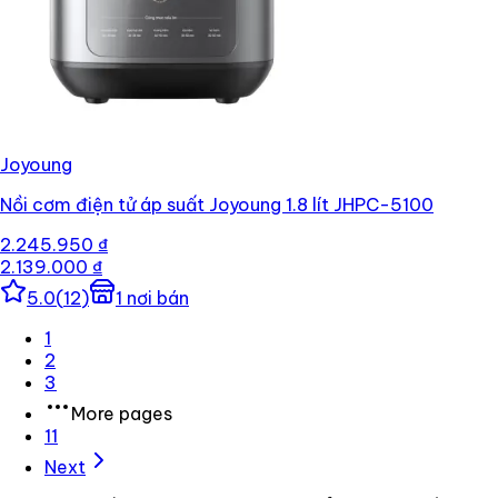
Joyoung
Nồi cơm điện tử áp suất Joyoung 1.8 lít JHPC-5100
2.245.950 ₫
2.139.000 ₫
5.0
(
12
)
1
nơi bán
1
2
3
More pages
11
Next