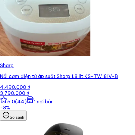
Sharp
Nồi cơm điện tử áp suất Sharp 1.8 lít KS-TW181V-B
4.490.000 ₫
3.790.000 ₫
5.0
(
44
)
1
nơi bán
−
8
%
So sánh