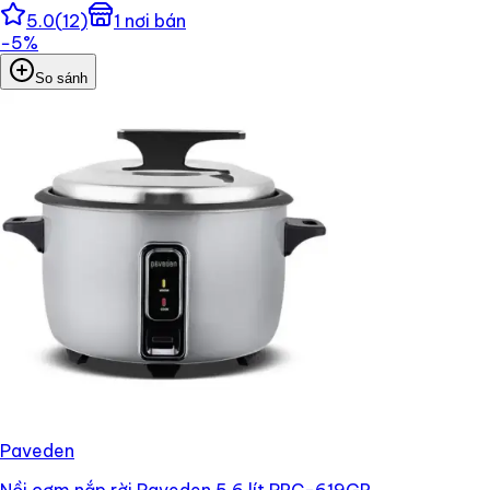
5.0
(
12
)
1
nơi bán
−
5
%
So sánh
Paveden
Nồi cơm nắp rời Paveden 5.6 lít PRC-619GR