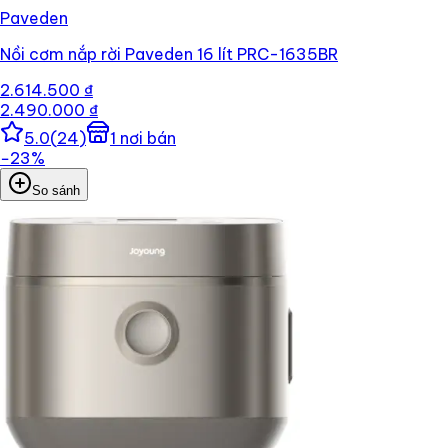
Paveden
Nồi cơm nắp rời Paveden 16 lít PRC-1635BR
2.614.500 ₫
2.490.000 ₫
5.0
(
24
)
1
nơi bán
−
23
%
So sánh