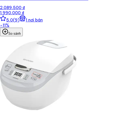
2.089.500 ₫
1.990.000 ₫
5.0
(
9
)
1
nơi bán
−
11
%
So sánh