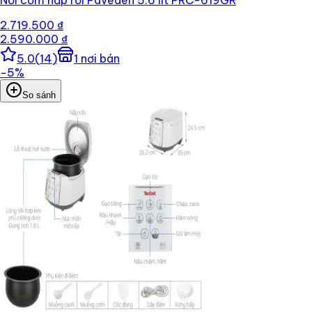
2.719.500 ₫
2.590.000 ₫
5.0
(
14
)
1
nơi bán
−
5
%
So sánh