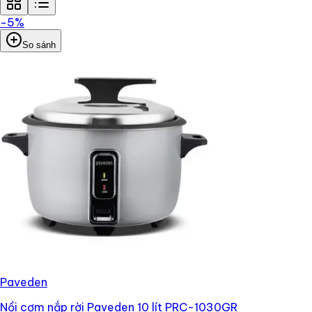
−
5
%
So sánh
Paveden
Nồi cơm nắp rời Paveden 10 lít PRC-1030GR