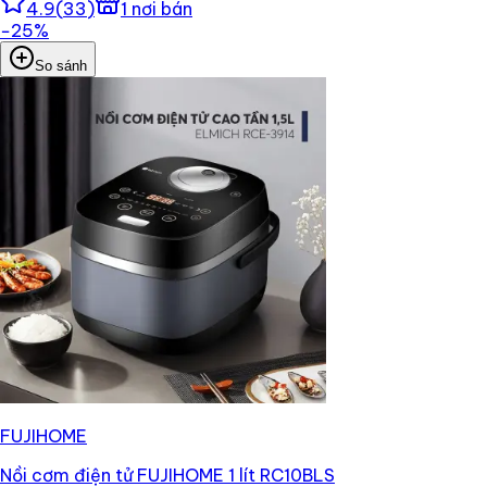
4.9
(
33
)
1
nơi bán
−
25
%
So sánh
FUJIHOME
Nồi cơm điện tử FUJIHOME 1 lít RC10BLS