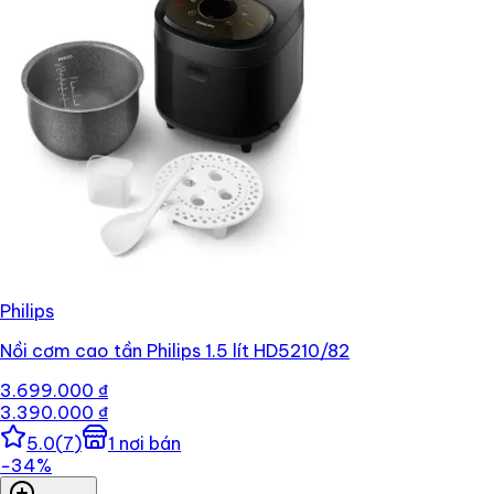
Philips
Nồi cơm cao tần Philips 1.5 lít HD5210/82
3.699.000 ₫
3.390.000 ₫
5.0
(
7
)
1
nơi bán
−
34
%