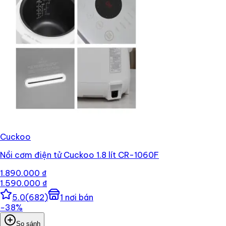
Cuckoo
Nồi cơm điện tử Cuckoo 1.8 lít CR-1060F
1.890.000 ₫
1.590.000 ₫
5.0
(
682
)
1
nơi bán
−
38
%
So sánh