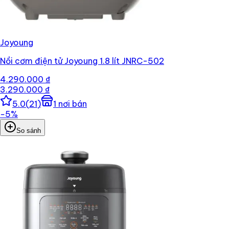
Joyoung
Nồi cơm điện tử Joyoung 1.8 lít JNRC-502
4.290.000 ₫
3.290.000 ₫
5.0
(
21
)
1
nơi bán
−
5
%
So sánh