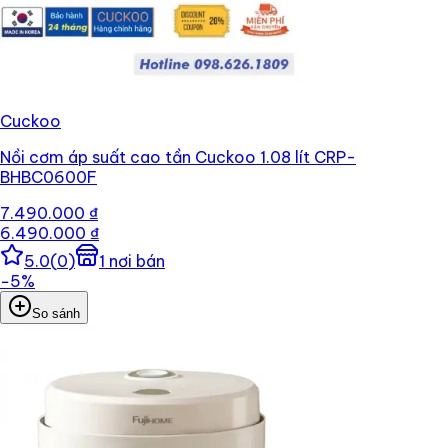
Cuckoo
Nồi cơm áp suất cao tần Cuckoo 1.08 lít CRP-
BHBC0600F
7.490.000 ₫
6.490.000 ₫
5.0
(
0
)
1
nơi bán
−
5
%
So sánh