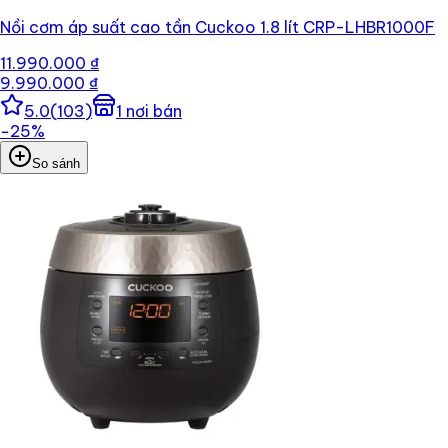
Nồi cơm áp suất cao tần Cuckoo 1.8 lít CRP-LHBR1000F
11.990.000 ₫
9.990.000 ₫
5.0
(
103
)
1
nơi bán
−
25
%
So sánh