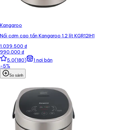
Kangaroo
Nồi cơm cao tần Kangaroo 1.2 lít KGR12IH1
1.039.500 ₫
990.000 ₫
5.0
(
180
)
1
nơi bán
−
5
%
So sánh