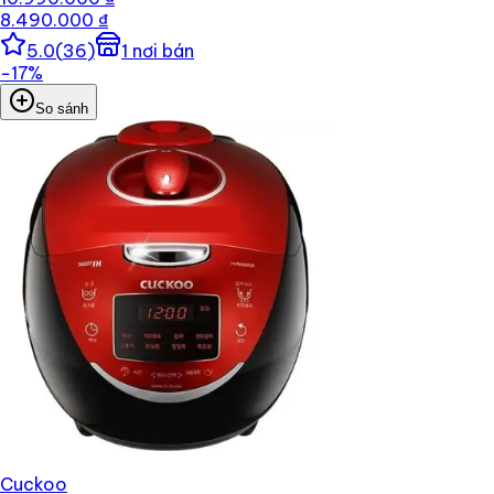
8.490.000 ₫
5.0
(
36
)
1
nơi bán
−
17
%
So sánh
Cuckoo