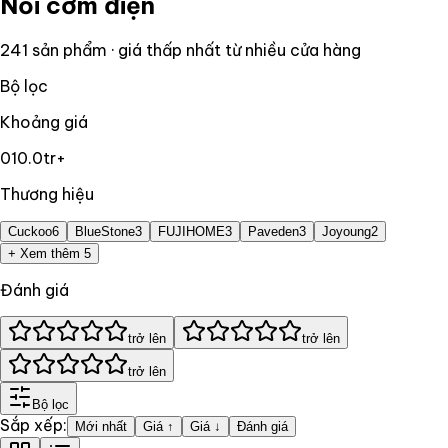
Nồi cơm điện
241
sản phẩm · giá thấp nhất từ nhiều cửa hàng
Bộ lọc
Khoảng giá
0
10.0tr+
Thương hiệu
Cuckoo
6
BlueStone
3
FUJIHOME
3
Paveden
3
Joyoung
2
+ Xem thêm 5
Đánh giá
trở lên
trở lên
trở lên
Bộ lọc
Sắp xếp:
Mới nhất
Giá ↑
Giá ↓
Đánh giá