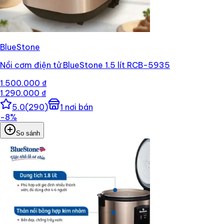
BlueStone
Nồi cơm điện tử BlueStone 1.5 lít RCB-5935
1.500.000 ₫
1.290.000 ₫
5.0
(
290
)
1
nơi bán
−
8
%
So sánh