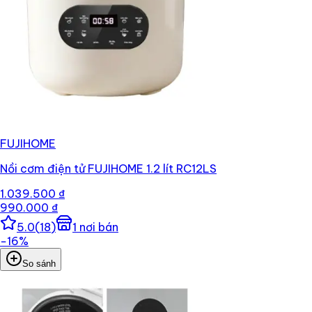
FUJIHOME
Nồi cơm điện tử FUJIHOME 1.2 lít RC12LS
1.039.500 ₫
990.000 ₫
5.0
(
18
)
1
nơi bán
−
16
%
So sánh