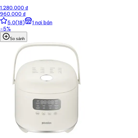
1.280.000 ₫
960.000 ₫
5.0
(
18
)
1
nơi bán
−
5
%
So sánh