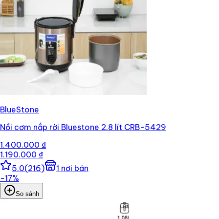
BlueStone
Nồi cơm nắp rời Bluestone 2.8 lít CRB-5429
1.400.000 ₫
1.190.000 ₫
5.0
(
216
)
1
nơi bán
−
17
%
So sánh