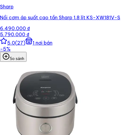
Sharp
Nồi cơm áp suất cao tần Sharp 1.8 lít KS-XW181V-S
6.490.000 ₫
5.790.000 ₫
5.0
(
27
)
1
nơi bán
−
5
%
So sánh