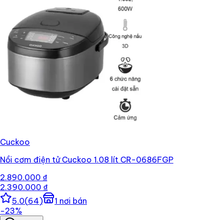
Cuckoo
Nồi cơm điện tử Cuckoo 1.08 lít CR-0686FGP
2.890.000 ₫
2.390.000 ₫
5.0
(
64
)
1
nơi bán
−
23
%