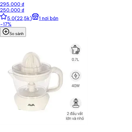
295.000 ₫
250.000 ₫
5.0
(
22,5k
)
1
nơi bán
−
17
%
So sánh