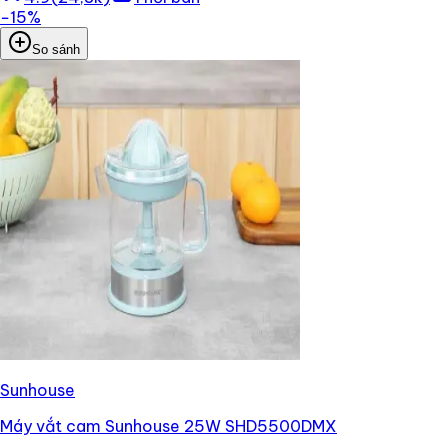
−
15
%
So sánh
Sunhouse
Máy vắt cam Sunhouse 25W SHD5500DMX