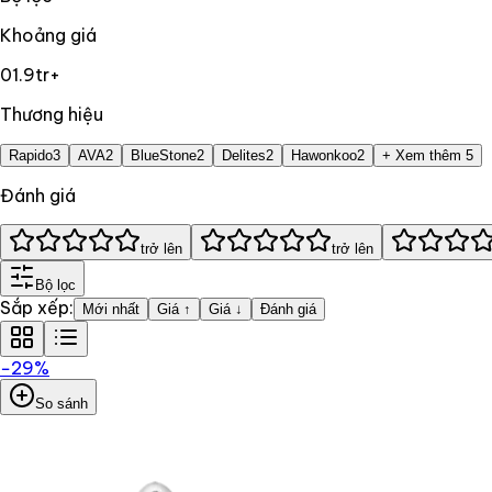
Khoảng giá
0
1.9tr+
Thương hiệu
Rapido
3
AVA
2
BlueStone
2
Delites
2
Hawonkoo
2
+ Xem thêm 5
Đánh giá
trở lên
trở lên
Bộ lọc
Sắp xếp:
Mới nhất
Giá ↑
Giá ↓
Đánh giá
−
29
%
So sánh