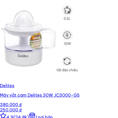
Delites
Máy vắt cam Delites 30W JC3000-GS
380.000 ₫
250.000 ₫
4.9
(
24,8k
)
1
nơi bán