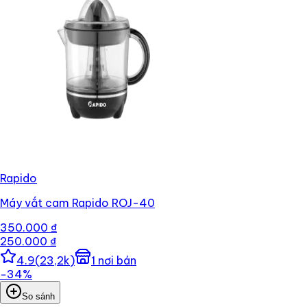
Rapido
Máy vắt cam Rapido ROJ-40
350.000 ₫
250.000 ₫
4.9
(
23,2k
)
1
nơi bán
−
34
%
So sánh