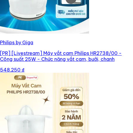
Philips by Giga
[PR]
[Livestream] Máy vắt cam Philips HR2738/00 -
Công suất 25W - Chức năng vắt cam, bưởi, chanh
548.250 ₫