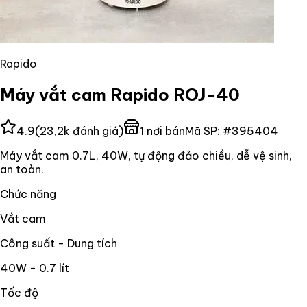
Rapido
Máy vắt cam Rapido ROJ-40
4.9
(
23,2k
đánh giá)
1
nơi bán
Mã SP:
#
395404
Máy vắt cam 0.7L, 40W, tự động đảo chiều, dễ vệ sinh,
an toàn.
Chức năng
Vắt cam
Công suất - Dung tích
40W - 0.7 lít
Tốc độ