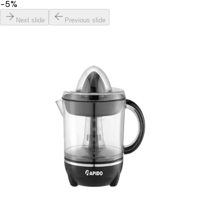
−
5
%
Next slide
Previous slide