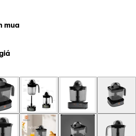
ọn mua
giá