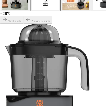
−
28
%
Next slide
Previous slide