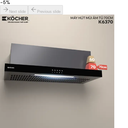
−
5
%
Next slide
Previous slide