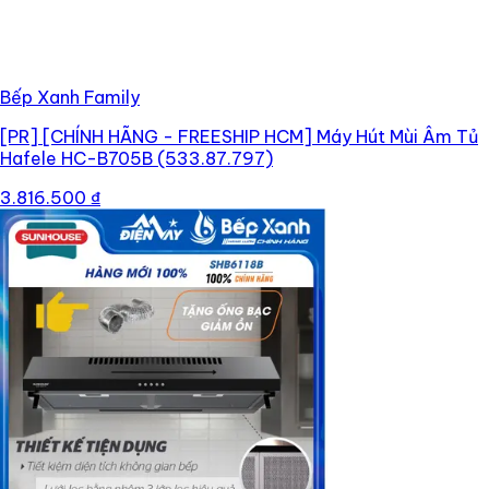
Bếp Xanh Family
[PR]
[CHÍNH HÃNG - FREESHIP HCM] Máy Hút Mùi Âm Tủ
Hafele HC-B705B (533.87.797)
3.816.500 ₫