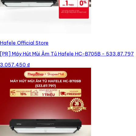
Hafele Official Store
[PR]
Máy Hút Mùi Âm Tủ Hafele HC-B705B - 533.87.797
3.057.450 ₫