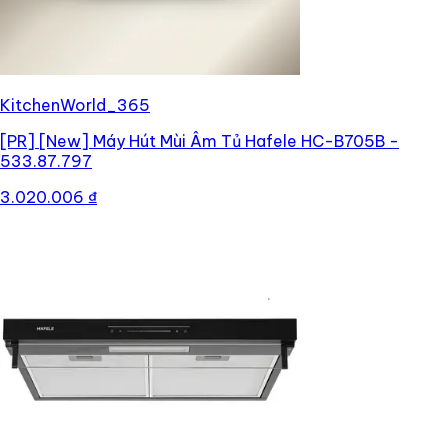
KitchenWorld_365
[PR]
[New] Máy Hút Mùi Âm Tủ Hafele HC-B705B -
533.87.797
3.020.006 ₫