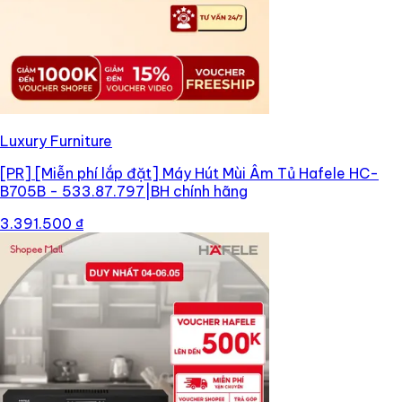
Luxury Furniture
[PR]
[Miễn phí lắp đặt] Máy Hút Mùi Âm Tủ Hafele HC-
B705B - 533.87.797|BH chính hãng
3.391.500 ₫