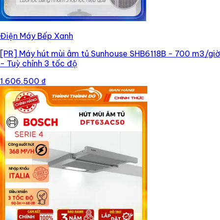
Điện Máy Bếp Xanh
[PR]
Máy hút mùi âm tủ Sunhouse SHB6118B - 700 m3/giờ
- Tuỳ chỉnh 3 tốc độ
1.606.500 ₫