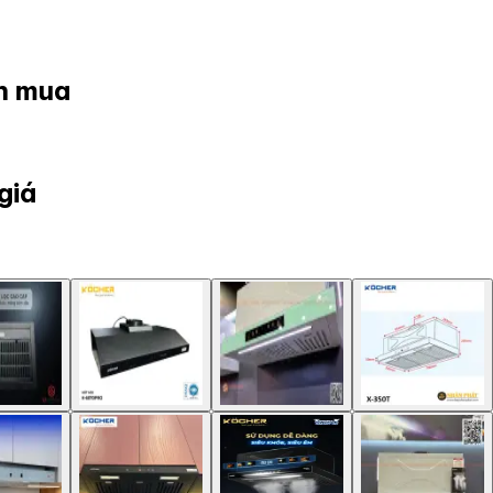
ọn mua
giá