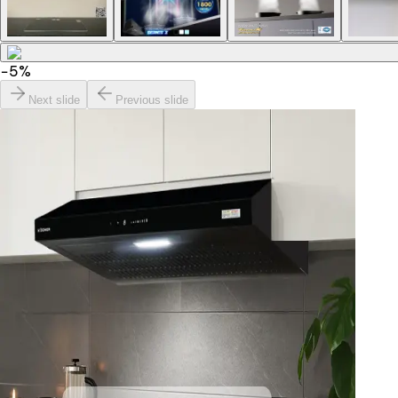
−
5
%
Next slide
Previous slide