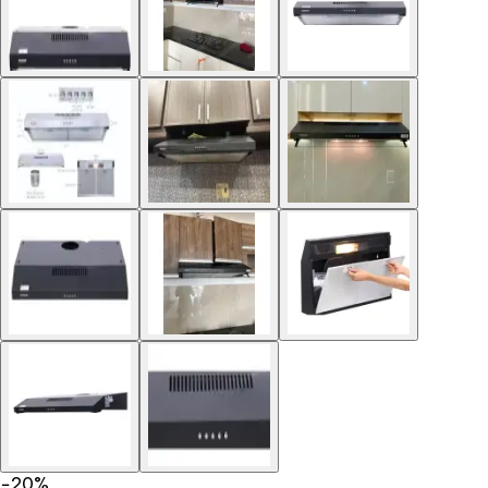
−
20
%