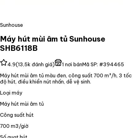
Sunhouse
Máy hút mùi âm tủ Sunhouse
SHB6118B
4.9
(
13,5k
đánh giá)
1
nơi bán
Mã SP:
#
394465
Máy hút mùi âm tủ màu đen, công suất 700 m³/h, 3 tốc
độ hút, điều khiển nút nhấn, dễ vệ sinh.
Loại máy
Máy hút mùi âm tủ
Công suất hút
700 m3/giờ
Số quạt hút