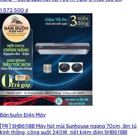
1.572.500 ₫
Bán buôn Điện Máy
[PR]
SHB6118B Máy hút mùi Sunhouse ngang 70cm, âm tủ
kính thẳng, công suất 240W, tiết kiệm điện SHB6118B