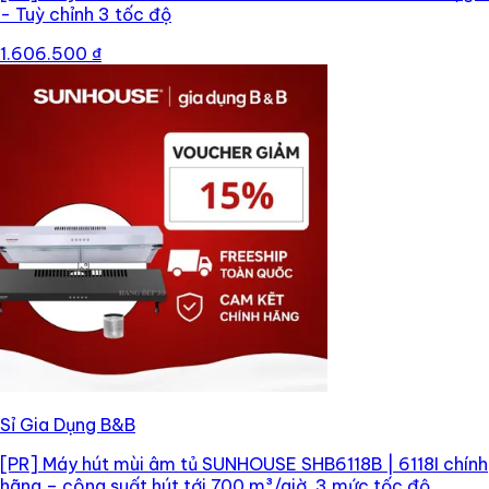
- Tuỳ chỉnh 3 tốc độ
1.606.500 ₫
Sỉ Gia Dụng B&B
[PR]
Máy hút mùi âm tủ SUNHOUSE SHB6118B | 6118I chính
hãng – công suất hút tới 700 m³/giờ, 3 mức tốc độ,