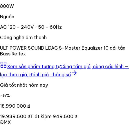
800W
Nguồn
AC 120 - 240V ~ 50 - 60Hz
Công nghệ âm thanh
ULT POWER SOUND LDAC S-Master Equalizer 10 dải tần
Bass Reflex
Xem sản phẩm tương tự
Cùng tầm giá, cùng cấu hình —
lọc theo giá, đánh giá, thông số
Giá tốt nhất hôm nay
−
5
%
18.990.000 ₫
19.939.500 ₫
Tiết kiệm
949.500 ₫
ĐMX