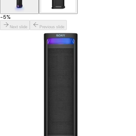
−
5
%
Next slide
Previous slide