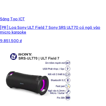
Sáng Tạo ICT
[PR]
Loa Sony ULT Field 7 Sony SRS ULT70 có ngõ vào
micro karaoke
9.851.500 ₫