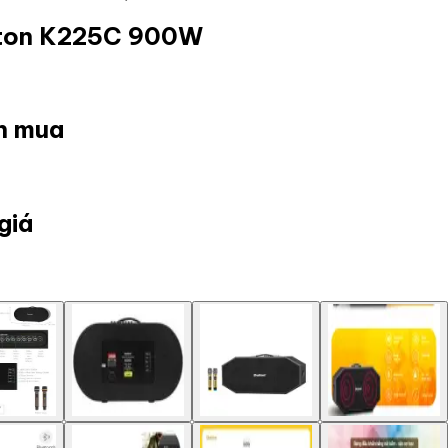
lton K225C 900W
ọn mua
giá