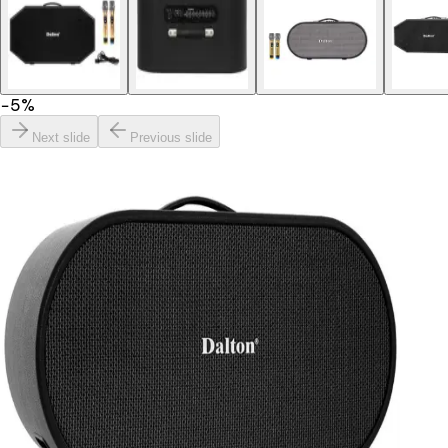
−
5
%
Next slide
Previous slide