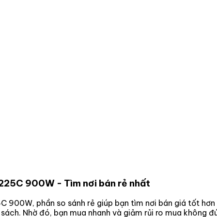
 K225C 900W
- Tìm nơi bán rẻ nhất
25C 900W
, phần so sánh rẻ giúp bạn tìm nơi bán giá tốt hơ
n sách. Nhờ đó, bạn mua nhanh và giảm rủi ro mua không đú