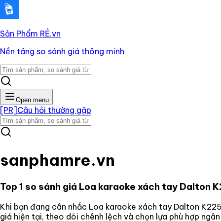
Sản Phẩm RẺ
.vn
Nền tảng so sánh giá thông minh
Open menu
[PR]
Câu hỏi thường gặp
sanphamre.vn
Top 1 so sánh giá
Loa karaoke xách tay Dalton
Khi bạn đang cân nhắc
Loa karaoke xách tay Dalton K2
giá hiện tại, theo dõi chênh lệch và chọn lựa phù hợp ngâ