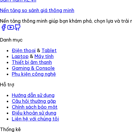
Nền tảng so sánh giá thông minh
Nền tảng thông minh giúp bạn khám phá, chọn lựa và trải 
Danh mục
Điện thoại
&
Tablet
Laptop
&
Máy tính
Thiết bị âm thanh
Gaming
&
Console
Phụ kiện công nghệ
Hỗ trợ
Hướng dẫn sử dụng
Câu hỏi thường gặp
Chính sách bảo mật
Điều khoản sử dụng
Liên hệ với chúng tôi
Thống kê