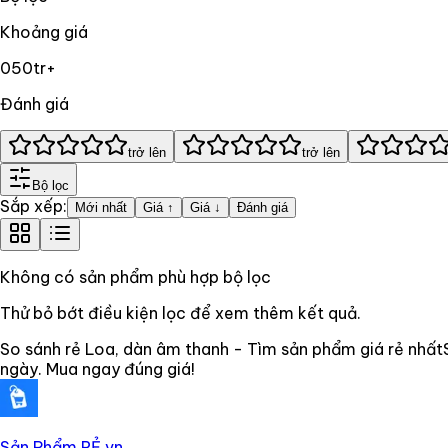
Khoảng giá
0
50tr+
Đánh giá
trở lên
trở lên
Bộ lọc
Sắp xếp:
Mới nhất
Giá ↑
Giá ↓
Đánh giá
Không có sản phẩm phù hợp bộ lọc
Thử bỏ bớt điều kiện lọc để xem thêm kết quả.
So sánh rẻ Loa, dàn âm thanh - Tìm sản phẩm giá rẻ nhất
ngày. Mua ngay đúng giá!
Sản Phẩm RẺ
.vn