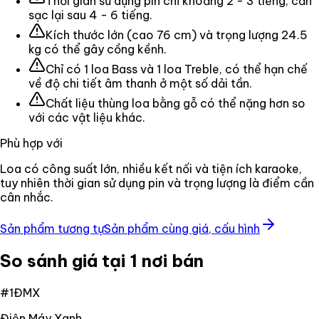
Thời gian sử dụng pin chỉ khoảng 2 - 3 tiếng, cần
sạc lại sau 4 - 6 tiếng.
Kích thước lớn (cao 76 cm) và trọng lượng 24.5
kg có thể gây cồng kềnh.
Chỉ có 1 loa Bass và 1 loa Treble, có thể hạn chế
về độ chi tiết âm thanh ở một số dải tần.
Chất liệu thùng loa bằng gỗ có thể nặng hơn so
với các vật liệu khác.
Phù hợp với
Loa có công suất lớn, nhiều kết nối và tiện ích karaoke,
tuy nhiên thời gian sử dụng pin và trọng lượng là điểm cần
cân nhắc.
Sản phẩm tương tự
Sản phẩm cùng giá, cấu hình
So sánh giá tại 1 nơi bán
#
1
ĐMX
Điện Máy Xanh