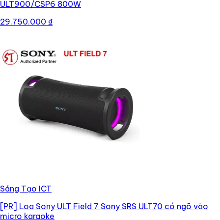
ULT900/CSP6 800W
29.750.000 ₫
Sáng Tạo ICT
[PR]
Loa Sony ULT Field 7 Sony SRS ULT70 có ngõ vào
micro karaoke