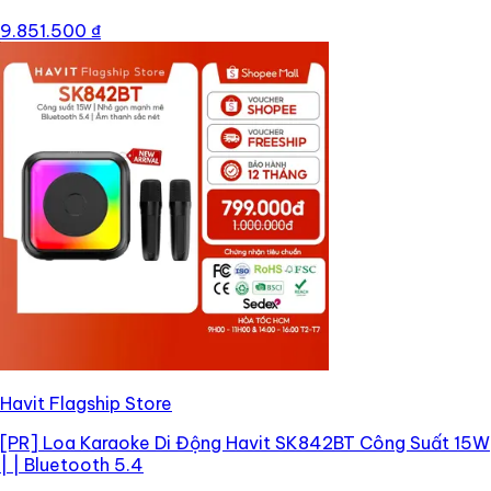
9.851.500 ₫
Havit Flagship Store
[PR]
Loa Karaoke Di Động Havit SK842BT Công Suất 15W
| | Bluetooth 5.4