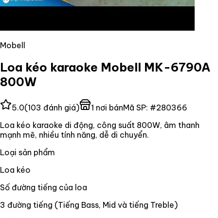
Mobell
Loa kéo karaoke Mobell MK-6790A
800W
5.0
(
103
đánh giá)
1
nơi bán
Mã SP:
#
280366
Loa kéo karaoke di động, công suất 800W, âm thanh
mạnh mẽ, nhiều tính năng, dễ di chuyển.
Loại sản phẩm
Loa kéo
Số đường tiếng của loa
3 đường tiếng (Tiếng Bass, Mid và tiếng Treble)