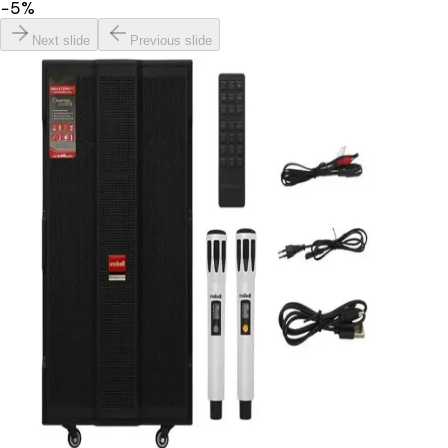
−
5
%
Next slide
Previous slide