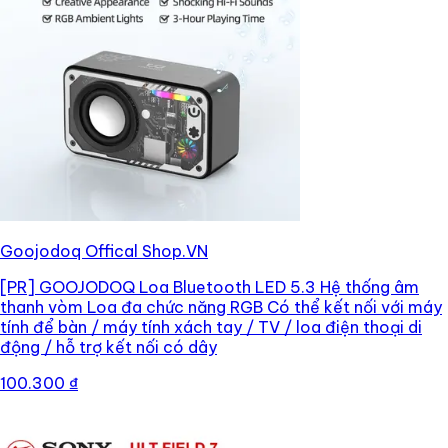
Goojodoq Offical Shop.VN
[PR]
GOOJODOQ Loa Bluetooth LED 5.3 Hệ thống âm
thanh vòm Loa đa chức năng RGB Có thể kết nối với máy
tính để bàn / máy tính xách tay / TV / loa điện thoại di
động / hỗ trợ kết nối có dây
100.300 ₫