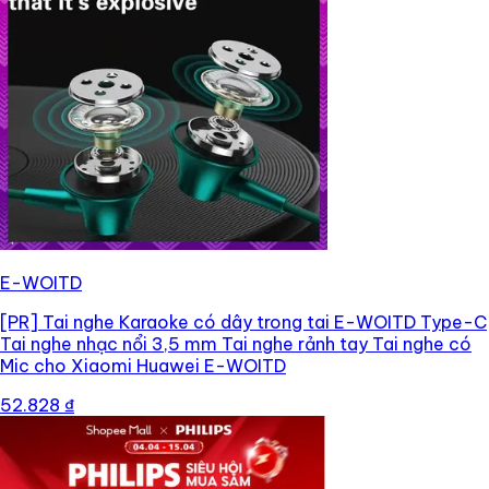
E-WOITD
[PR]
Tai nghe Karaoke có dây trong tai E-WOITD Type-C
Tai nghe nhạc nổi 3,5 mm Tai nghe rảnh tay Tai nghe có
Mic cho Xiaomi Huawei E-WOITD
52.828 ₫