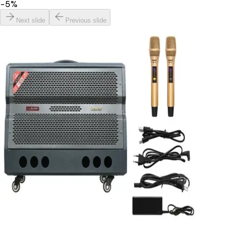
−
5
%
Next slide
Previous slide