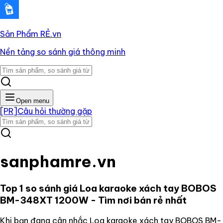
Sản Phẩm RẺ
.vn
Nền tảng so sánh giá thông minh
Open menu
[PR]
Câu hỏi thường gặp
sanphamre.vn
Top 1 so sánh giá
Loa karaoke xách tay BOBOS
BM-348XT 1200W
- Tìm nơi bán rẻ nhất
Khi bạn đang cân nhắc
Loa karaoke xách tay BOBOS BM-