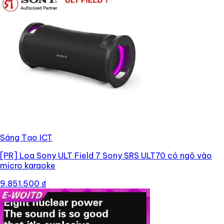
Sáng Tạo ICT
[PR]
Loa Sony ULT Field 7 Sony SRS ULT70 có ngõ vào
micro karaoke
9.851.500 ₫