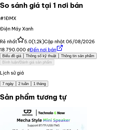
So sánh giá tại 1 nơi bán
#
1
ĐMX
Điện Máy Xanh
Rẻ nhất
5.0
(
1,2k
)
Cập nhật
06/08/2026
18.790.000 ₫
Đến nơi bán
Biểu đồ giá
Thông số kỹ thuật
Thông tin sản phẩm
Bình luận/Đánh giá sản phẩm
Lịch sử giá
7 ngày
2 tuần
1 tháng
Sản phẩm tương tự