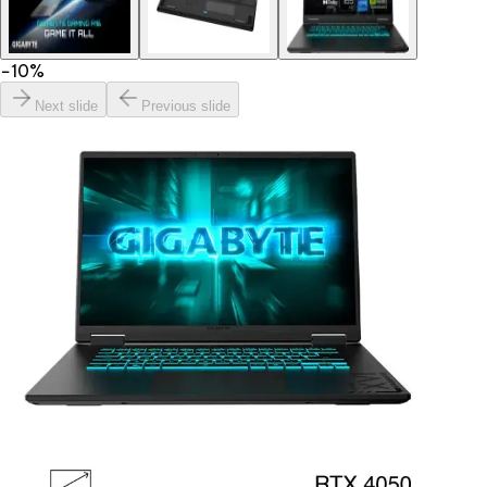
−
10
%
Next slide
Previous slide