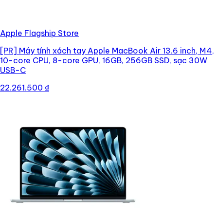
Apple Flagship Store
[PR]
Máy tính xách tay Apple MacBook Air 13.6 inch, M4,
10-core CPU, 8-core GPU, 16GB, 256GB SSD, sạc 30W
USB-C
22.261.500 ₫