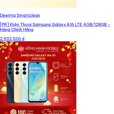
Deerma Smartclean
[PR]
Điện Thoại Samsung Galaxy A16 LTE 4GB/128GB -
Hàng Chính Hãng
2.932.500 ₫