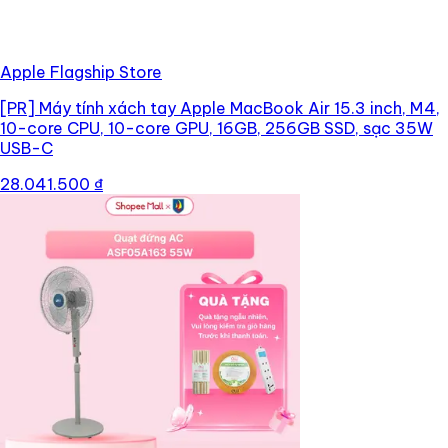
Apple Flagship Store
[PR]
Máy tính xách tay Apple MacBook Air 15.3 inch, M4,
10-core CPU, 10-core GPU, 16GB, 256GB SSD, sạc 35W
USB-C
28.041.500 ₫