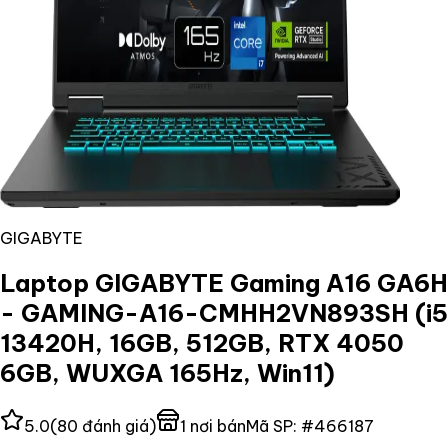
GIGABYTE
Laptop GIGABYTE Gaming A16 GA6H
- GAMING-A16-CMHH2VN893SH (i5
13420H, 16GB, 512GB, RTX 4050
6GB, WUXGA 165Hz, Win11)
5.0
(
80
đánh giá)
1
nơi bán
Mã SP:
#
466187