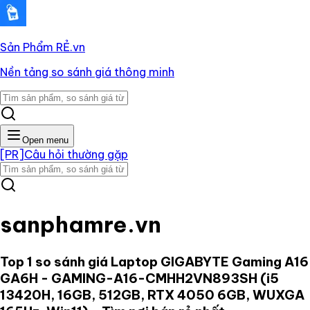
Sản Phẩm RẺ
.vn
Nền tảng so sánh giá thông minh
Open menu
[PR]
Câu hỏi thường gặp
sanphamre.vn
Top 1 so sánh giá
Laptop GIGABYTE Gaming A16
GA6H - GAMING-A16-CMHH2VN893SH (i5
13420H, 16GB, 512GB, RTX 4050 6GB, WUXGA