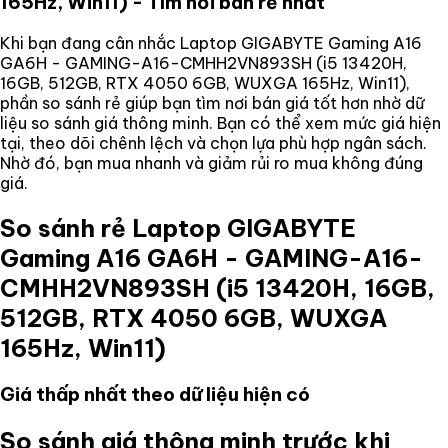
165Hz, Win11)
- Tìm nơi bán rẻ nhất
Khi bạn đang cân nhắc
Laptop GIGABYTE Gaming A16
GA6H - GAMING-A16-CMHH2VN893SH (i5 13420H,
16GB, 512GB, RTX 4050 6GB, WUXGA 165Hz, Win11)
,
phần so sánh rẻ giúp bạn tìm nơi bán giá tốt hơn nhờ dữ
liệu so sánh giá thông minh. Bạn có thể xem mức giá hiện
tại, theo dõi chênh lệch và chọn lựa phù hợp ngân sách.
Nhờ đó, bạn mua nhanh và giảm rủi ro mua không đúng
giá.
So sánh rẻ
Laptop GIGABYTE
Gaming A16 GA6H - GAMING-A16-
CMHH2VN893SH (i5 13420H, 16GB,
512GB, RTX 4050 6GB, WUXGA
165Hz, Win11)
Giá thấp nhất theo dữ liệu hiện có
So sánh giá thông minh trước khi