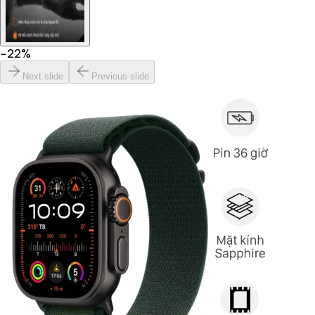
−
22
%
Next slide
Previous slide