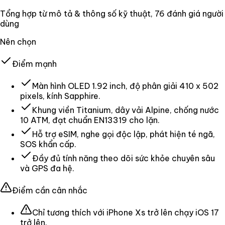
Tổng hợp từ mô tả & thông số kỹ thuật
, 76 đánh giá người
dùng
Nên chọn
Điểm mạnh
Màn hình OLED 1.92 inch, độ phân giải 410 x 502
pixels, kính Sapphire.
Khung viền Titanium, dây vải Alpine, chống nước
10 ATM, đạt chuẩn EN13319 cho lặn.
Hỗ trợ eSIM, nghe gọi độc lập, phát hiện té ngã,
SOS khẩn cấp.
Đầy đủ tính năng theo dõi sức khỏe chuyên sâu
và GPS đa hệ.
Điểm cần cân nhắc
Chỉ tương thích với iPhone Xs trở lên chạy iOS 17
trở lên.