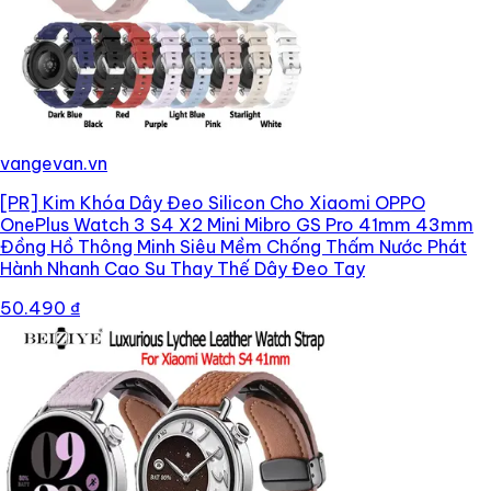
vangevan.vn
[PR]
Kim Khóa Dây Đeo Silicon Cho Xiaomi OPPO
OnePlus Watch 3 S4 X2 Mini Mibro GS Pro 41mm 43mm
Đồng Hồ Thông Minh Siêu Mềm Chống Thấm Nước Phát
Hành Nhanh Cao Su Thay Thế Dây Đeo Tay
50.490 ₫