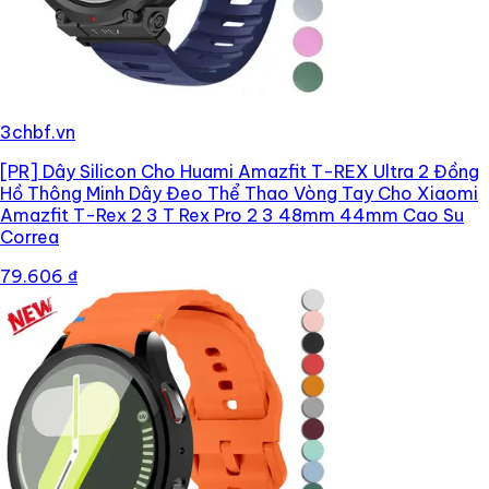
3chbf.vn
[PR]
Dây Silicon Cho Huami Amazfit T-REX Ultra 2 Đồng
Hồ Thông Minh Dây Đeo Thể Thao Vòng Tay Cho Xiaomi
Amazfit T-Rex 2 3 T Rex Pro 2 3 48mm 44mm Cao Su
Correa
79.606 ₫