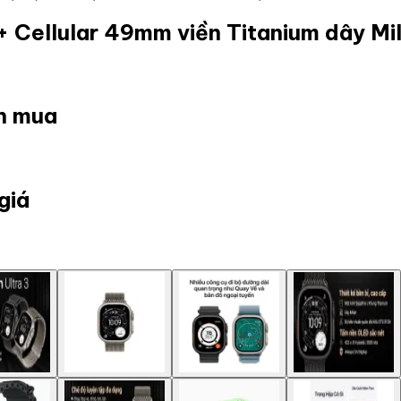
 Cellular 49mm viền Titanium dây Mi
ọn mua
giá