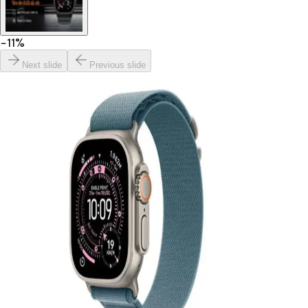
−
11
%
Next slide
Previous slide