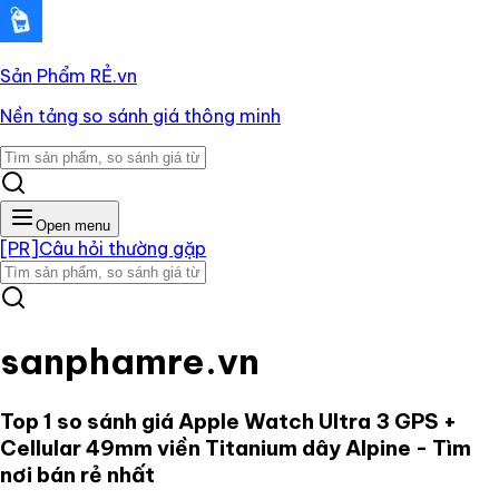
Sản Phẩm RẺ
.vn
Nền tảng so sánh giá thông minh
Open menu
[PR]
Câu hỏi thường gặp
sanphamre.vn
Top 1 so sánh giá
Apple Watch Ultra 3 GPS +
Cellular 49mm viền Titanium dây Alpine
- Tìm
nơi bán rẻ nhất