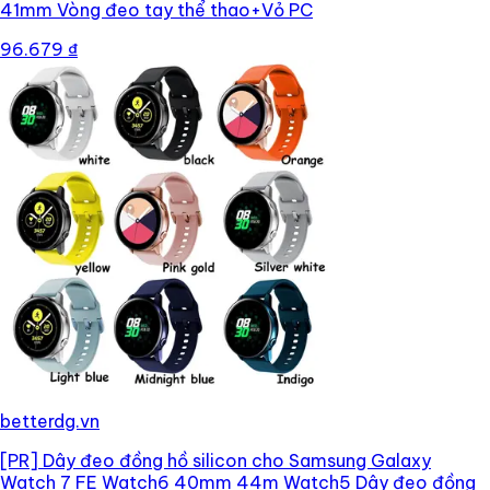
41mm Vòng đeo tay thể thao+Vỏ PC
96.679 ₫
betterdg.vn
[PR]
Dây đeo đồng hồ silicon cho Samsung Galaxy
Watch 7 FE Watch6 40mm 44m Watch5 Dây đeo đồng