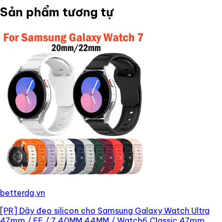
Sản phẩm tương tự
betterdg.vn
[PR]
Dây đeo silicon cho Samsung Galaxy Watch Ultra
47mm / FE / 7 40MM 44MM / Watch6 Classic 47mm