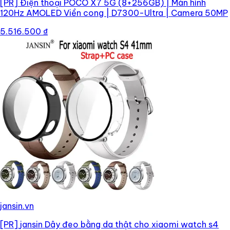
[PR]
Điện thoại POCO X7 5G (8+256GB) | Màn hình
120Hz AMOLED Viền cong | D7300-Ultra | Camera 50MP
5.516.500 ₫
jansin.vn
[PR]
jansin Dây đeo bằng da thật cho xiaomi watch s4