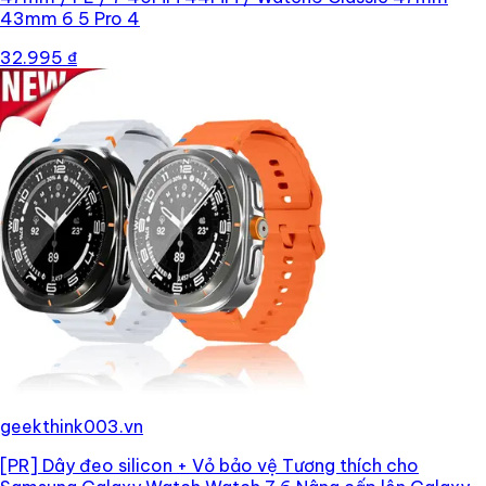
43mm 6 5 Pro 4
32.995 ₫
geekthink003.vn
[PR]
Dây đeo silicon + Vỏ bảo vệ Tương thích cho