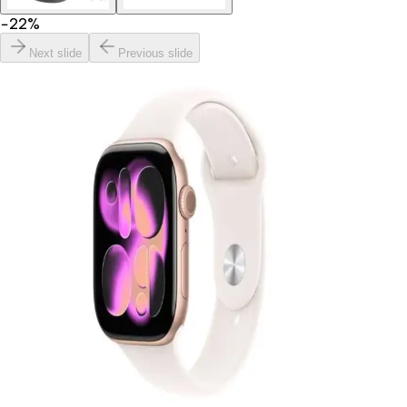
−
22
%
Next slide
Previous slide