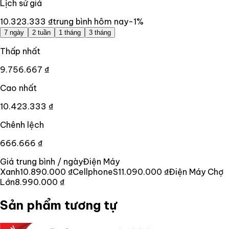
Lịch sử giá
10.323.333 ₫
trung bình hôm nay
-1
%
7 ngày
2 tuần
1 tháng
3 tháng
Thấp nhất
9.756.667 ₫
Cao nhất
10.423.333 ₫
Chênh lệch
666.666 ₫
Giá trung bình / ngày
Điện Máy
Xanh
10.890.000 ₫
CellphoneS
11.090.000 ₫
Điện Máy Chợ
Lớn
8.990.000 ₫
Sản phẩm tương tự