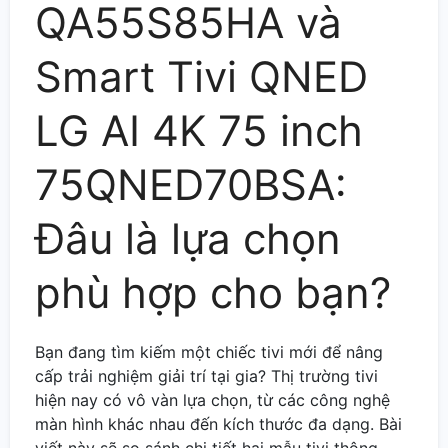
QA55S85HA và
Smart Tivi QNED
LG AI 4K 75 inch
75QNED70BSA:
Đâu là lựa chọn
phù hợp cho bạn?
Bạn đang tìm kiếm một chiếc tivi mới để nâng
cấp trải nghiệm giải trí tại gia? Thị trường tivi
hiện nay có vô vàn lựa chọn, từ các công nghệ
màn hình khác nhau đến kích thước đa dạng. Bài
viết này sẽ so sánh chi tiết hai mẫu tivi thông