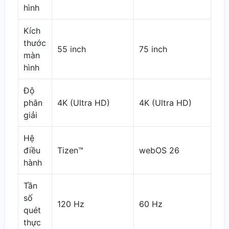
hình
Kích
thước
55 inch
75 inch
màn
hình
Độ
phân
4K (Ultra HD)
4K (Ultra HD)
giải
Hệ
điều
Tizen™
webOS 26
hành
Tần
số
120 Hz
60 Hz
quét
thực