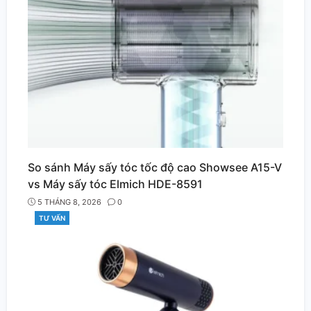
So sánh Máy sấy tóc tốc độ cao Showsee A15-V
vs Máy sấy tóc Elmich HDE-8591
5 THÁNG 8, 2026
0
TƯ VẤN
CATEGORIES