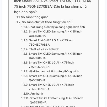
inch QA55S85HA và Smart Tivi QNED LG AI 4K
75 inch 75QNED70BSA: Đâu là lựa chọn phù
hợp cho bạn?
So sánh tổng quan
So sánh chi tiết theo từng tiêu chí
Chất lượng hiển thị và công nghệ hình ảnh
Smart Tivi OLED Samsung AI 4K 55 inch
QA55S85HA
Smart Tivi QNED LG AI 4K 75 inch
75QNED70BSA
Thiết kế và kích thước
Smart Tivi OLED Samsung AI 4K 55 inch
QA55S85HA
Smart Tivi QNED LG AI 4K 75 inch
75QNED70BSA
Hệ điều hành và tính năng thông minh
Smart Tivi OLED Samsung AI 4K 55 inch
QA55S85HA
Smart Tivi QNED LG AI 4K 75 inch
75QNED70BSA
Âm thanh
Smart Tivi OLED Samsung AI 4K 55 inch
QA55S85HA
Smart Tivi QNED LG AI 4K 75 inch