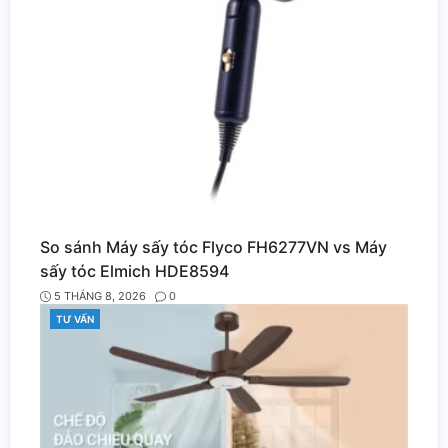
So sánh Máy sấy tóc Flyco FH6277VN vs Máy
sấy tóc Elmich HDE8594
5 THÁNG 8, 2026
0
TƯ VẤN
CATEGORIES