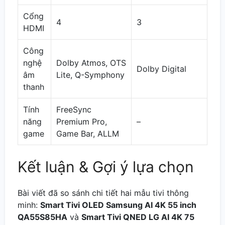
Cổng
4
3
HDMI
Công
nghệ
Dolby Atmos, OTS
Dolby Digital
âm
Lite, Q-Symphony
thanh
Tính
FreeSync
năng
Premium Pro,
–
game
Game Bar, ALLM
Kết luận & Gợi ý lựa chọn
Bài viết đã so sánh chi tiết hai mẫu tivi thông
minh:
Smart Tivi OLED Samsung AI 4K 55 inch
QA55S85HA
và
Smart Tivi QNED LG AI 4K 75