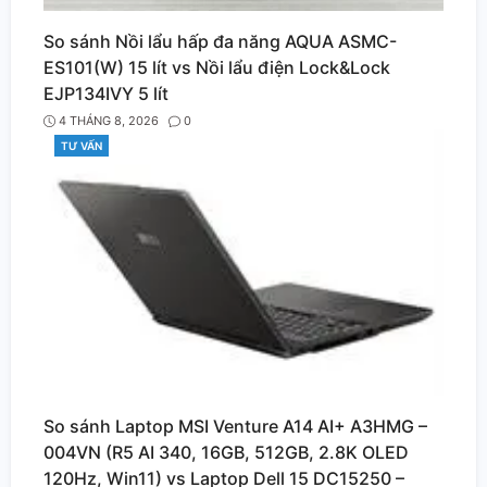
So sánh Nồi lẩu hấp đa năng AQUA ASMC-
ES101(W) 15 lít vs Nồi lẩu điện Lock&Lock
EJP134IVY 5 lít
4 THÁNG 8, 2026
0
TƯ VẤN
CATEGORIES
So sánh Laptop MSI Venture A14 AI+ A3HMG –
004VN (R5 AI 340, 16GB, 512GB, 2.8K OLED
120Hz, Win11) vs Laptop Dell 15 DC15250 –