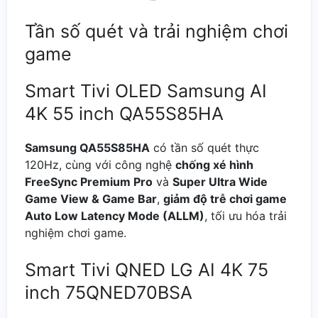
Tần số quét và trải nghiệm chơi
game
Smart Tivi OLED Samsung AI
4K 55 inch QA55S85HA
Samsung QA55S85HA
có tần số quét thực
120Hz, cùng với công nghệ
chống xé hình
FreeSync Premium Pro
và
Super Ultra Wide
Game View & Game Bar
,
giảm độ trễ chơi game
Auto Low Latency Mode (ALLM)
, tối ưu hóa trải
nghiệm chơi game.
Smart Tivi QNED LG AI 4K 75
inch 75QNED70BSA