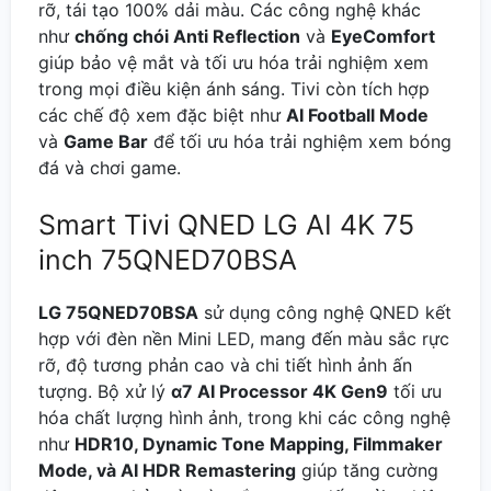
rỡ, tái tạo 100% dải màu. Các công nghệ khác
như
chống chói Anti Reflection
và
EyeComfort
giúp bảo vệ mắt và tối ưu hóa trải nghiệm xem
trong mọi điều kiện ánh sáng. Tivi còn tích hợp
các chế độ xem đặc biệt như
AI Football Mode
và
Game Bar
để tối ưu hóa trải nghiệm xem bóng
đá và chơi game.
Smart Tivi QNED LG AI 4K 75
inch 75QNED70BSA
LG 75QNED70BSA
sử dụng công nghệ QNED kết
hợp với đèn nền Mini LED, mang đến màu sắc rực
rỡ, độ tương phản cao và chi tiết hình ảnh ấn
tượng. Bộ xử lý
α7 AI Processor 4K Gen9
tối ưu
hóa chất lượng hình ảnh, trong khi các công nghệ
như
HDR10, Dynamic Tone Mapping, Filmmaker
Mode, và AI HDR Remastering
giúp tăng cường