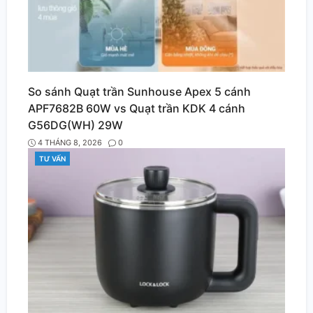
So sánh Quạt trần Sunhouse Apex 5 cánh
APF7682B 60W vs Quạt trần KDK 4 cánh
G56DG(WH) 29W
4 THÁNG 8, 2026
0
TƯ VẤN
CATEGORIES