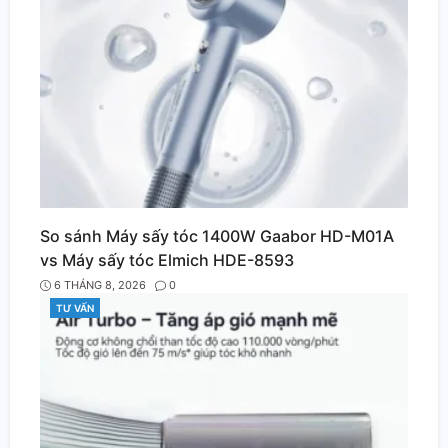
So sánh Máy sấy tóc 1400W Gaabor HD-M01A
vs Máy sấy tóc Elmich HDE-8593
6 THÁNG 8, 2026
0
TƯ VẤN
CATEGORIES