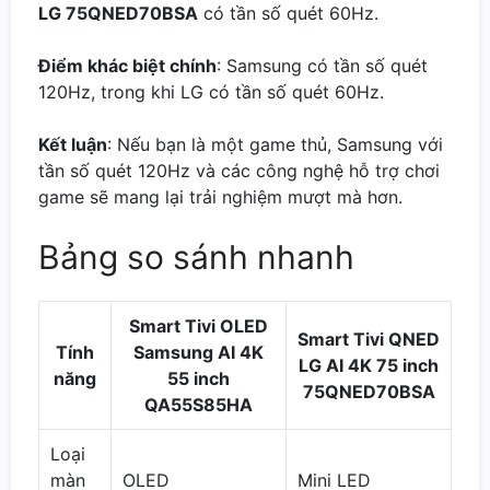
LG 75QNED70BSA
có tần số quét 60Hz.
Điểm khác biệt chính
: Samsung có tần số quét
120Hz, trong khi LG có tần số quét 60Hz.
Kết luận
: Nếu bạn là một game thủ, Samsung với
tần số quét 120Hz và các công nghệ hỗ trợ chơi
game sẽ mang lại trải nghiệm mượt mà hơn.
Bảng so sánh nhanh
Smart Tivi OLED
Smart Tivi QNED
Tính
Samsung AI 4K
LG AI 4K 75 inch
năng
55 inch
75QNED70BSA
QA55S85HA
Loại
màn
OLED
Mini LED