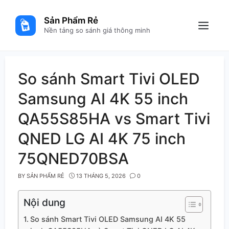
Skip
to
Sản Phẩm Rẻ
content
Menu
Nền tảng so sánh giá thông minh
So sánh Smart Tivi OLED
Samsung AI 4K 55 inch
QA55S85HA vs Smart Tivi
QNED LG AI 4K 75 inch
75QNED70BSA
BY
SẢN PHẨM RẺ
13 THÁNG 5, 2026
0
Nội dung
So sánh Smart Tivi OLED Samsung AI 4K 55