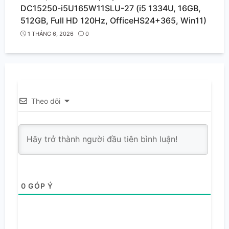
DC15250-i5U165W11SLU-27 (i5 1334U, 16GB,
512GB, Full HD 120Hz, OfficeHS24+365, Win11)
1 THÁNG 6, 2026
0
Theo dõi
0
GÓP Ý