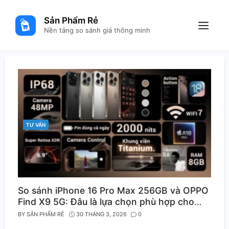
Skip
to
Sản Phẩm Rẻ
content
Menu
Nền tảng so sánh giá thông minh
TƯ VẤN
CATEGORIES
So sánh iPhone 16 Pro Max 256GB và OPPO
Find X9 5G: Đâu là lựa chọn phù hợp cho
bạn?
BY
SẢN PHẨM RẺ
30 THÁNG 3, 2026
0