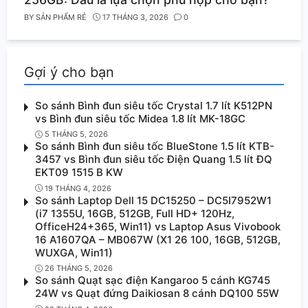
BY
SẢN PHẨM RẺ
17 THÁNG 3, 2026
0
Gợi ý cho bạn
So sánh Bình đun siêu tốc Crystal 1.7 lít K512PN
vs Bình đun siêu tốc Midea 1.8 lít MK-18GC
5 THÁNG 5, 2026
So sánh Bình đun siêu tốc BlueStone 1.5 lít KTB-
3457 vs Bình đun siêu tốc Điện Quang 1.5 lít ĐQ
EKT09 1515 B KW
19 THÁNG 4, 2026
So sánh Laptop Dell 15 DC15250 – DC5I7952W1
(i7 1355U, 16GB, 512GB, Full HD+ 120Hz,
OfficeH24+365, Win11) vs Laptop Asus Vivobook
16 A1607QA – MB067W (X1 26 100, 16GB, 512GB,
WUXGA, Win11)
26 THÁNG 5, 2026
So sánh Quạt sạc điện Kangaroo 5 cánh KG745
24W vs Quạt đứng Daikiosan 8 cánh DQ100 55W