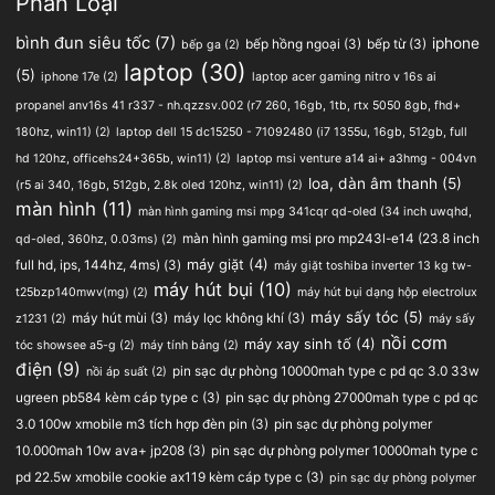
Phân Loại
bình đun siêu tốc
(7)
iphone
bếp hồng ngoại
(3)
bếp từ
(3)
bếp ga
(2)
laptop
(30)
(5)
iphone 17e
(2)
laptop acer gaming nitro v 16s ai
propanel anv16s 41 r337 - nh.qzzsv.002 (r7 260, 16gb, 1tb, rtx 5050 8gb, fhd+
180hz, win11)
(2)
laptop dell 15 dc15250 - 71092480 (i7 1355u, 16gb, 512gb, full
hd 120hz, officehs24+365b, win11)
(2)
laptop msi venture a14 ai+ a3hmg - 004vn
loa, dàn âm thanh
(5)
(r5 ai 340, 16gb, 512gb, 2.8k oled 120hz, win11)
(2)
màn hình
(11)
màn hình gaming msi mpg 341cqr qd-oled (34 inch uwqhd,
màn hình gaming msi pro mp243l-e14 (23.8 inch
qd-oled, 360hz, 0.03ms)
(2)
full hd, ips, 144hz, 4ms)
(3)
máy giặt
(4)
máy giặt toshiba inverter 13 kg tw-
máy hút bụi
(10)
t25bzp140mwv(mg)
(2)
máy hút bụi dạng hộp electrolux
máy sấy tóc
(5)
máy hút mùi
(3)
máy lọc không khí
(3)
z1231
(2)
máy sấy
nồi cơm
máy xay sinh tố
(4)
tóc showsee a5-g
(2)
máy tính bảng
(2)
điện
(9)
pin sạc dự phòng 10000mah type c pd qc 3.0 33w
nồi áp suất
(2)
ugreen pb584 kèm cáp type c
(3)
pin sạc dự phòng 27000mah type c pd qc
3.0 100w xmobile m3 tích hợp đèn pin
(3)
pin sạc dự phòng polymer
10.000mah 10w ava+ jp208
(3)
pin sạc dự phòng polymer 10000mah type c
pd 22.5w xmobile cookie ax119 kèm cáp type c
(3)
pin sạc dự phòng polymer