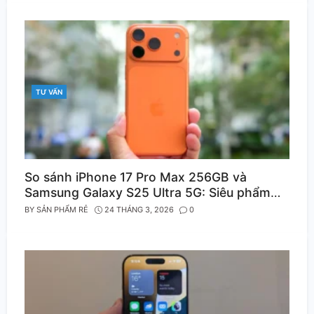
TƯ VẤN
CATEGORIES
So sánh iPhone 17 Pro Max 256GB và
Samsung Galaxy S25 Ultra 5G: Siêu phẩm
nào dành cho bạn?
BY
SẢN PHẨM RẺ
24 THÁNG 3, 2026
0