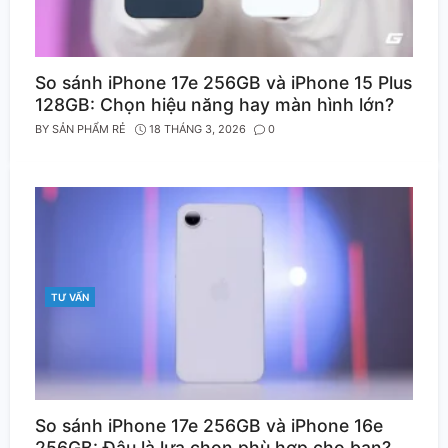
So sánh iPhone 17e 256GB và iPhone 15 Plus
128GB: Chọn hiệu năng hay màn hình lớn?
BY
SẢN PHẨM RẺ
18 THÁNG 3, 2026
0
TƯ VẤN
CATEGORIES
So sánh iPhone 17e 256GB và iPhone 16e
256GB: Đâu là lựa chọn phù hợp cho bạn?