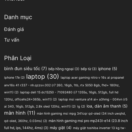
Danh mục
Đánh giá
Tư vấn
Phân Loại
bình đun siêu tốc
(7)
iphone
(5)
bếp hồng ngoại
(3)
bếp từ
(3)
laptop
(30)
iphone 17e
(2)
laptop acer gaming nitro v 16s ai propanel
anv16s 41 r337 - nh.qzzsv.002 (r7 260, 16gb, 1tb, rtx 5050 8gb, fhd+ 180hz,
win11)
(2)
laptop dell 15 dc15250 - 71092480 (i7 1355u, 16gb, 512gb, full hd
120hz, officehs24+365b, win11)
(2)
laptop msi venture a14 ai+ a3hmg - 004vn (r5
loa, dàn âm thanh
(5)
ai 340, 16gb, 512gb, 2.8k oled 120hz, win11)
(2)
lg
(2)
màn hình
(11)
màn hình gaming msi mpg 341cqr qd-oled (34 inch uwqhd,
màn hình gaming msi pro mp243l-e14 (23.8 inch
qd-oled, 360hz, 0.03ms)
(2)
máy giặt
(4)
full hd, ips, 144hz, 4ms)
(3)
máy giặt toshiba inverter 13 kg tw-