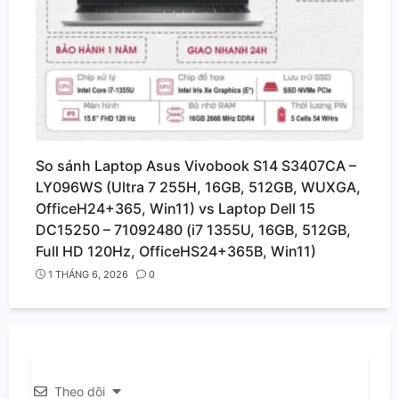
So sánh Laptop Asus Vivobook S14 S3407CA –
LY096WS (Ultra 7 255H, 16GB, 512GB, WUXGA,
OfficeH24+365, Win11) vs Laptop Dell 15
DC15250 – 71092480 (i7 1355U, 16GB, 512GB,
Full HD 120Hz, OfficeHS24+365B, Win11)
1 THÁNG 6, 2026
0
Theo dõi