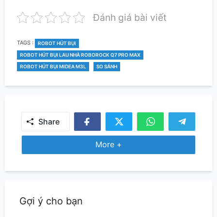
Đánh giá bài viết
TAGS
TAGS :
ROBOT HÚT BỤI
ROBOT HÚT BỤI LAU NHÀ ROBOROCK Q7 PRO MAX
ROBOT HÚT BỤI MIDEA M3L
SO SÁNH
Share
Share
Share
Share
Share
on
on
on
on
Share More
More +
Facebook
Twitter
Whatsapp
Telegra
Gợi ý cho bạn