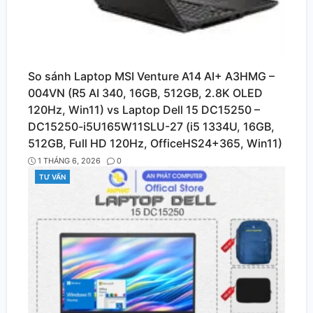
So sánh Laptop MSI Venture A14 AI+ A3HMG –
004VN (R5 AI 340, 16GB, 512GB, 2.8K OLED
120Hz, Win11) vs Laptop Dell 15 DC15250 –
DC15250-i5U165W11SLU-27 (i5 1334U, 16GB,
512GB, Full HD 120Hz, OfficeHS24+365, Win11)
1 THÁNG 6, 2026
0
TƯ VẤN
CATEGORIES