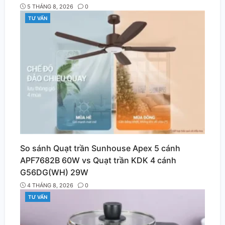
5 THÁNG 8, 2026
0
TƯ VẤN
CATEGORIES
So sánh Quạt trần Sunhouse Apex 5 cánh
APF7682B 60W vs Quạt trần KDK 4 cánh
G56DG(WH) 29W
4 THÁNG 8, 2026
0
TƯ VẤN
CATEGORIES