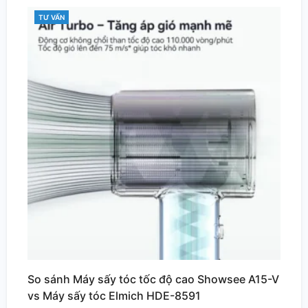
TƯ VẤN
CATEGORIES
So sánh Máy sấy tóc tốc độ cao Showsee A15-V
vs Máy sấy tóc Elmich HDE-8591