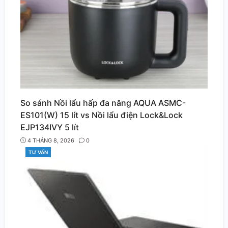
So sánh Nồi lẩu hấp đa năng AQUA ASMC-
ES101(W) 15 lít vs Nồi lẩu điện Lock&Lock
EJP134IVY 5 lít
4 THÁNG 8, 2026
0
TƯ VẤN
CATEGORIES