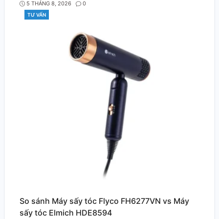
5 THÁNG 8, 2026
0
TƯ VẤN
CATEGORIES
So sánh Máy sấy tóc Flyco FH6277VN vs Máy
sấy tóc Elmich HDE8594