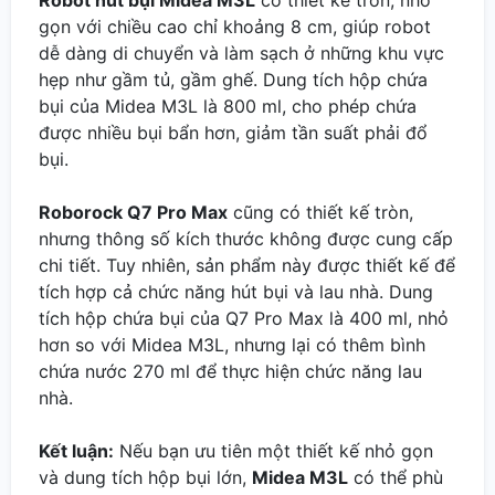
Robot hút bụi Midea M3L
có thiết kế tròn, nhỏ
gọn với chiều cao chỉ khoảng 8 cm, giúp robot
dễ dàng di chuyển và làm sạch ở những khu vực
hẹp như gầm tủ, gầm ghế. Dung tích hộp chứa
bụi của Midea M3L là 800 ml, cho phép chứa
được nhiều bụi bẩn hơn, giảm tần suất phải đổ
bụi.
Roborock Q7 Pro Max
cũng có thiết kế tròn,
nhưng thông số kích thước không được cung cấp
chi tiết. Tuy nhiên, sản phẩm này được thiết kế để
tích hợp cả chức năng hút bụi và lau nhà. Dung
tích hộp chứa bụi của Q7 Pro Max là 400 ml, nhỏ
hơn so với Midea M3L, nhưng lại có thêm bình
chứa nước 270 ml để thực hiện chức năng lau
nhà.
Kết luận:
Nếu bạn ưu tiên một thiết kế nhỏ gọn
và dung tích hộp bụi lớn,
Midea M3L
có thể phù