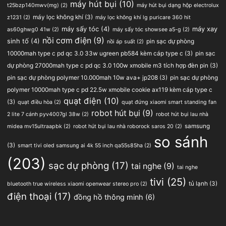
máy hút bụi
(10)
t25bzp140mwv(mg)
(2)
máy hút bụi dạng hộp electrolux
máy lọc không khí
(3)
z1231
(2)
máy lọc không khí lg puricare 360 hit
máy sấy tóc
(4)
máy xay
as60ghwg0 41w
(2)
máy sấy tóc showsee a5-g
(2)
nồi cơm điện
(9)
sinh tố
(4)
pin sạc dự phòng
nồi áp suất
(2)
10000mah type c pd qc 3.0 33w ugreen pb584 kèm cáp type c
(3)
pin sạc
dự phòng 27000mah type c pd qc 3.0 100w xmobile m3 tích hợp đèn pin
(3)
pin sạc dự phòng polymer 10.000mah 10w ava+ jp208
(3)
pin sạc dự phòng
polymer 10000mah type c pd 22.5w xmobile cookie ax119 kèm cáp type c
quạt điện
(10)
(3)
quạt điều hòa
(2)
quạt đứng xiaomi smart standing fan
robot hút bụi
(9)
2 lite 7 cánh pyv4007gl 38w
(2)
robot hút bụi lau nhà
samsung
midea mv15ultraapbk
(2)
robot hút bụi lau nhà roborock saros 20
(2)
so sánh
(3)
smart tivi oled samsung ai 4k 55 inch qa55s85ha
(2)
(203)
sạc dự phòng
(17)
tai nghe
(9)
tai nghe
tivi
(25)
tủ lạnh
(3)
bluetooth true wireless xiaomi openwear stereo pro
(2)
điện thoại
(17)
đồng hồ thông minh
(6)