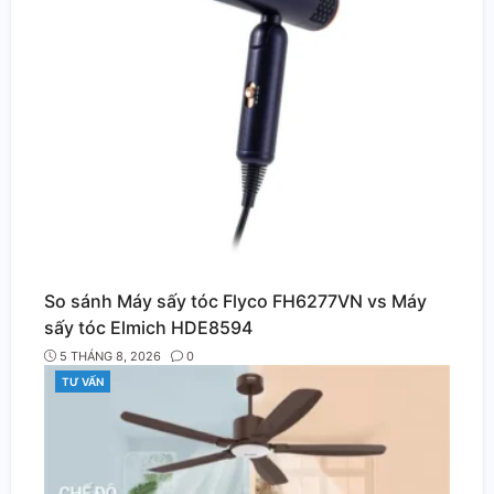
So sánh Máy sấy tóc Flyco FH6277VN vs Máy
sấy tóc Elmich HDE8594
5 THÁNG 8, 2026
0
TƯ VẤN
CATEGORIES