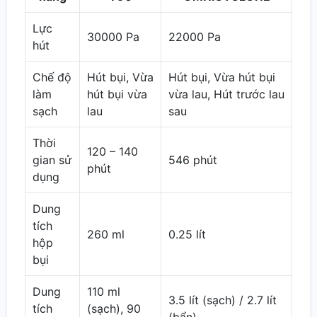
Lực
30000 Pa
22000 Pa
hút
Chế độ
Hút bụi, Vừa
Hút bụi, Vừa hút bụi
làm
hút bụi vừa
vừa lau, Hút trước lau
sạch
lau
sau
Thời
120 – 140
gian sử
546 phút
phút
dụng
Dung
tích
260 ml
0.25 lít
hộp
bụi
Dung
110 ml
3.5 lít (sạch) / 2.7 lít
tích
(sạch), 90