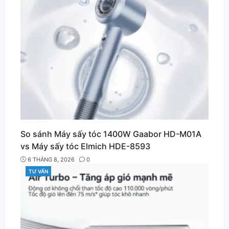
So sánh Máy sấy tóc 1400W Gaabor HD-M01A
vs Máy sấy tóc Elmich HDE-8593
6 THÁNG 8, 2026
0
TƯ VẤN
CATEGORIES