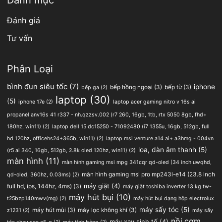
Đánh giá
Tư vấn
Phân Loại
bình đun siêu tốc
(7)
iphone
bếp hồng ngoại
(3)
bếp từ
(3)
bếp ga
(2)
laptop
(30)
(5)
iphone 17e
(2)
laptop acer gaming nitro v 16s ai
propanel anv16s 41 r337 - nh.qzzsv.002 (r7 260, 16gb, 1tb, rtx 5050 8gb, fhd+
180hz, win11)
(2)
laptop dell 15 dc15250 - 71092480 (i7 1355u, 16gb, 512gb, full
hd 120hz, officehs24+365b, win11)
(2)
laptop msi venture a14 ai+ a3hmg - 004vn
loa, dàn âm thanh
(5)
(r5 ai 340, 16gb, 512gb, 2.8k oled 120hz, win11)
(2)
màn hình
(11)
màn hình gaming msi mpg 341cqr qd-oled (34 inch uwqhd,
màn hình gaming msi pro mp243l-e14 (23.8 inch
qd-oled, 360hz, 0.03ms)
(2)
full hd, ips, 144hz, 4ms)
(3)
máy giặt
(4)
máy giặt toshiba inverter 13 kg tw-
máy hút bụi
(10)
t25bzp140mwv(mg)
(2)
máy hút bụi dạng hộp electrolux
máy sấy tóc
(5)
máy hút mùi
(3)
máy lọc không khí
(3)
z1231
(2)
máy sấy
nồi cơm
máy xay sinh tố
(4)