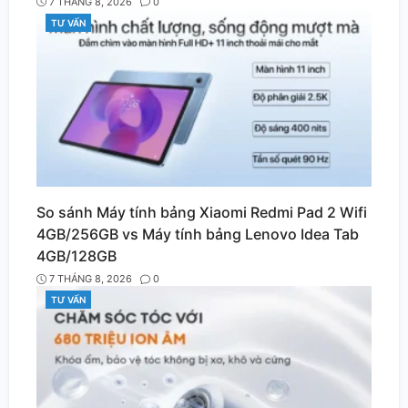
7 THÁNG 8, 2026
0
TƯ VẤN
CATEGORIES
So sánh Máy tính bảng Xiaomi Redmi Pad 2 Wifi
4GB/256GB vs Máy tính bảng Lenovo Idea Tab
4GB/128GB
7 THÁNG 8, 2026
0
TƯ VẤN
CATEGORIES