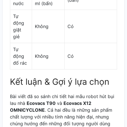
(bẩn)
nước
ml (bẩn)
Tự
động
Không
Có
giặt
giẻ
Tự
động
Không
Có
đổ rác
Kết luận & Gợi ý lựa chọn
Bài viết đã so sánh chi tiết hai mẫu robot hút bụi
lau nhà
Ecovacs T90
và
Ecovacs X12
OMNICYCLONE
. Cả hai đều là những sản phẩm
chất lượng với nhiều tính năng hiện đại, nhưng
chúng hướng đến những đối tượng người dùng