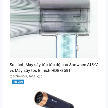
So sánh Máy sấy tóc tốc độ cao Showsee A15-V
vs Máy sấy tóc Elmich HDE-8591
5 THÁNG 8, 2026
0
TƯ VẤN
CATEGORIES