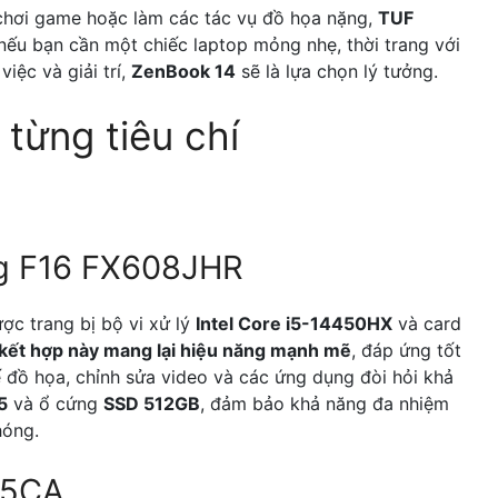
chơi game hoặc làm các tác vụ đồ họa nặng,
TUF
 nếu bạn cần một chiếc laptop mỏng nhẹ, thời trang với
iệc và giải trí,
ZenBook 14
sẽ là lựa chọn lý tưởng.
 từng tiêu chí
g F16 FX608JHR
ợc trang bị bộ vi xử lý
Intel Core i5-14450HX
và card
kết hợp này mang lại hiệu năng mạnh mẽ
, đáp ứng tốt
 đồ họa, chỉnh sửa video và các ứng dụng đòi hỏi khả
5
và ổ cứng
SSD 512GB
, đảm bảo khả năng đa nhiệm
hóng.
05CA