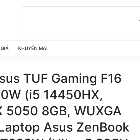
 GIÁ
KHUYẾN MÃI
Asus TUF Gaming F16
0W (i5 14450HX,
TX 5050 8GB, WUXGA
 Laptop Asus ZenBook