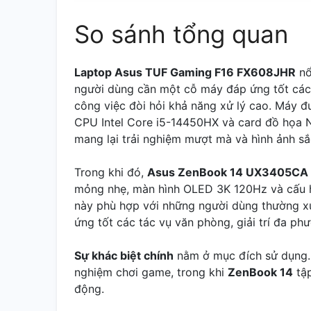
So sánh tổng quan
Laptop Asus TUF Gaming F16 FX608JHR
nổ
người dùng cần một cỗ máy đáp ứng tốt các 
công việc đòi hỏi khả năng xử lý cao. Máy 
CPU Intel Core i5-14450HX và card đồ họa 
mang lại trải nghiệm mượt mà và hình ảnh sắ
Trong khi đó,
Asus ZenBook 14 UX3405CA
mỏng nhẹ, màn hình OLED 3K 120Hz và cấu hì
này phù hợp với những người dùng thường xu
ứng tốt các tác vụ văn phòng, giải trí đa ph
Sự khác biệt chính
nằm ở mục đích sử dụng
nghiệm chơi game, trong khi
ZenBook 14
tập
động.