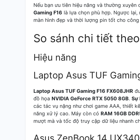
Nếu bạn ưu tiên hiệu năng và thường xuyên 
Gaming F16
là lựa chọn phù hợp. Ngược lại,
màn hình đẹp và thời lượng pin tốt cho công v
So sánh chi tiết theo
Hiệu năng
Laptop Asus TUF Gamin
Laptop Asus TUF Gaming F16 FX608JHR
đư
đồ họa
NVIDIA GeForce RTX 5050 8GB
.
Sự 
các tác vụ nặng như chơi game AAA, thiết kế
năng xử lý cao. Máy còn có
RAM 16GB DDR
mượt mà và tốc độ truy cập dữ liệu nhanh c
Asus ZenBook 14 UX34