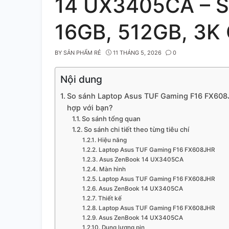
14 UX3405CA – S
16GB, 512GB, 3K 
BY
SẢN PHẨM RẺ
11 THÁNG 5, 2026
0
Nội dung
So sánh Laptop Asus TUF Gaming F16 FX608
hợp với bạn?
So sánh tổng quan
So sánh chi tiết theo từng tiêu chí
Hiệu năng
Laptop Asus TUF Gaming F16 FX608JHR
Asus ZenBook 14 UX3405CA
Màn hình
Laptop Asus TUF Gaming F16 FX608JHR
Asus ZenBook 14 UX3405CA
Thiết kế
Laptop Asus TUF Gaming F16 FX608JHR
Asus ZenBook 14 UX3405CA
Dung lượng pin