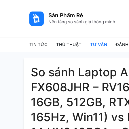
Skip
to
Sản Phẩm Rẻ
content
Nền tảng so sánh giá thông minh
TIN TỨC
THỦ THUẬT
TƯ VẤN
ĐÁNH
So sánh Laptop 
FX608JHR – RV16
16GB, 512GB, R
165Hz, Win11) vs