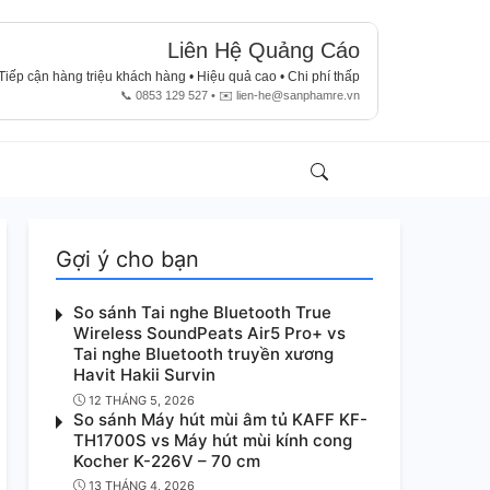
Liên Hệ Quảng Cáo
Tiếp cận hàng triệu khách hàng • Hiệu quả cao • Chi phí thấp
📞 0853 129 527 • ✉️
lien-he@sanphamre.vn
Search
Account
Gợi ý cho bạn
So sánh Tai nghe Bluetooth True
Wireless SoundPeats Air5 Pro+ vs
Tai nghe Bluetooth truyền xương
Havit Hakii Survin
12 THÁNG 5, 2026
So sánh Máy hút mùi âm tủ KAFF KF-
TH1700S vs Máy hút mùi kính cong
Kocher K-226V – 70 cm
13 THÁNG 4, 2026