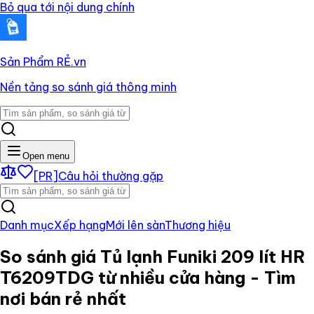
Bỏ qua tới nội dung chính
Sản Phẩm RẺ
.vn
Nền tảng so sánh giá thông minh
Open menu
[PR]
Câu hỏi thường gặp
Danh mục
Xếp hạng
Mới lên sàn
Thương hiệu
So sánh giá
Tủ lạnh Funiki 209 lít HR
T6209TDG
từ nhiều cửa hàng - Tìm
nơi bán rẻ nhất