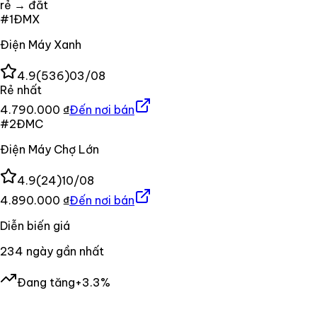
rẻ → đắt
#
1
ĐMX
Điện Máy Xanh
4.9
(
536
)
03/08
Rẻ nhất
4.790.000 ₫
Đến nơi bán
#
2
ĐMC
Điện Máy Chợ Lớn
4.9
(
24
)
10/08
4.890.000 ₫
Đến nơi bán
Diễn biến giá
234
ngày gần nhất
Đang tăng
+3.3%