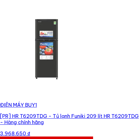
ĐIỆN MÁY BUY1
[PR]
HR T6209TDG - Tủ lạnh Funiki 209 lít HR T6209TDG
- Hàng chính hãng
3.968.650 ₫