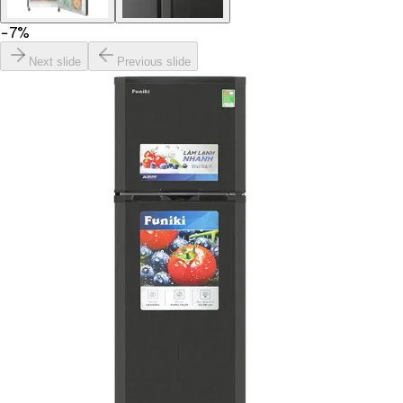
−
7
%
Next slide
Previous slide