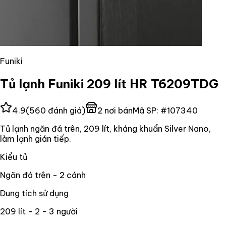
Funiki
Tủ lạnh Funiki 209 lít HR T6209TDG
4.9
(
560
đánh giá)
2
nơi bán
Mã SP:
#
107340
Tủ lạnh ngăn đá trên, 209 lít, kháng khuẩn Silver Nano,
làm lạnh gián tiếp.
Kiểu tủ
Ngăn đá trên - 2 cánh
Dung tích sử dụng
209 lít - 2 - 3 người