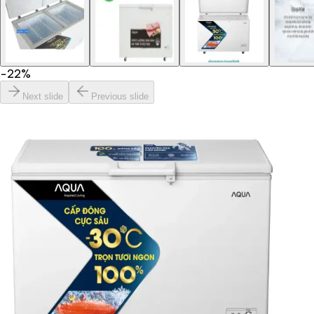
−
22
%
Next slide
Previous slide