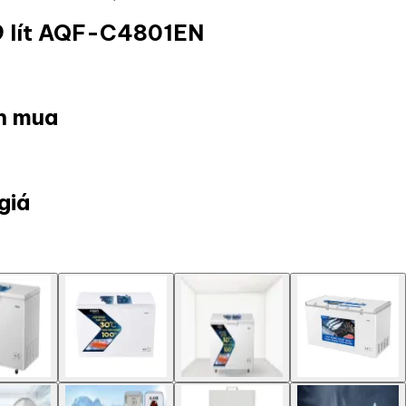
79 lít AQF-C4801EN
ọn mua
giá