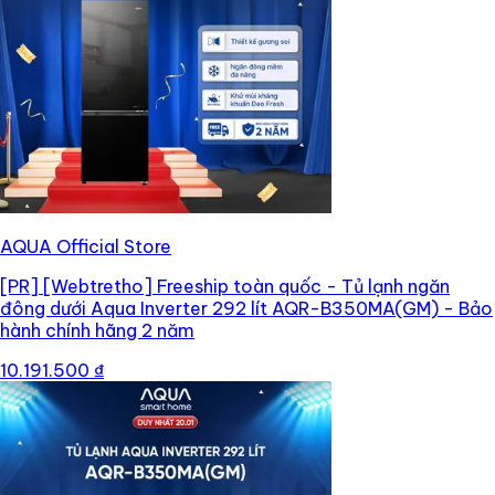
AQUA Official Store
[PR]
[Webtretho] Freeship toàn quốc - Tủ lạnh ngăn
đông dưới Aqua Inverter 292 lít AQR-B350MA(GM) - Bảo
hành chính hãng 2 năm
10.191.500 ₫