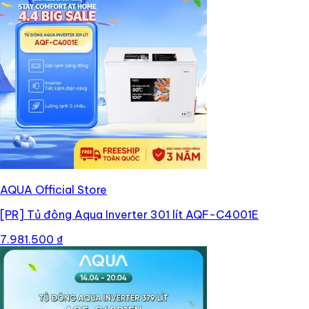
AQUA Official Store
[PR]
Tủ đông Aqua Inverter 301 lít AQF-C4001E
7.981.500 ₫