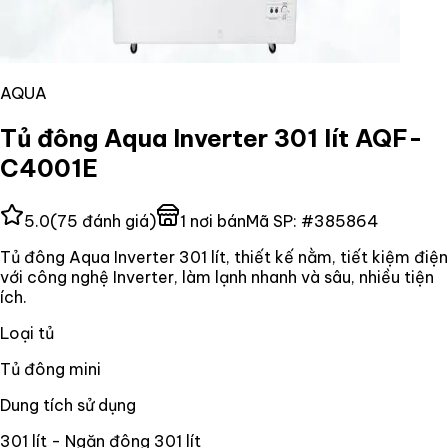
AQUA
Tủ đông Aqua Inverter 301 lít AQF-
C4001E
5.0
(
75
đánh giá)
1
nơi bán
Mã SP:
#
385864
Tủ đông Aqua Inverter 301 lít, thiết kế nằm, tiết kiệm điện
với công nghệ Inverter, làm lạnh nhanh và sâu, nhiều tiện
ích.
Loại tủ
Tủ đông mini
Dung tích sử dụng
301 lít - Ngăn đông 301 lít