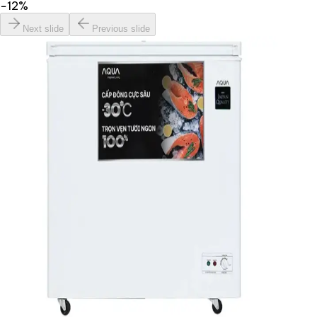
−
12
%
Next slide
Previous slide