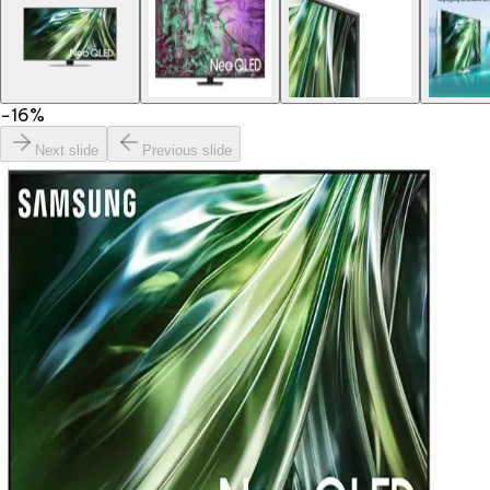
−
16
%
Next slide
Previous slide