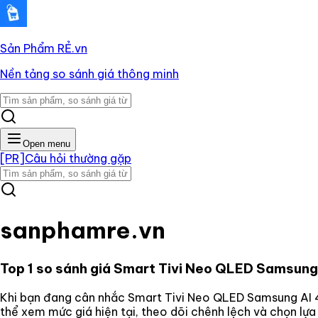
Sản Phẩm RẺ
.vn
Nền tảng so sánh giá thông minh
Open menu
[PR]
Câu hỏi thường gặp
sanphamre.vn
Top 1 so sánh giá
Smart Tivi Neo QLED Samsun
Khi bạn đang cân nhắc
Smart Tivi Neo QLED Samsung AI
thể xem mức giá hiện tại, theo dõi chênh lệch và chọn lự