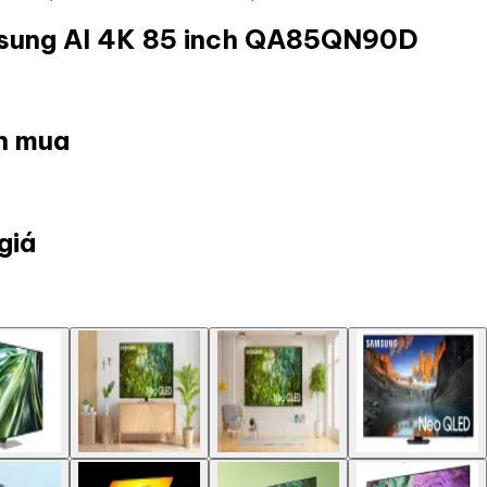
msung AI 4K 85 inch QA85QN90D
ọn mua
giá