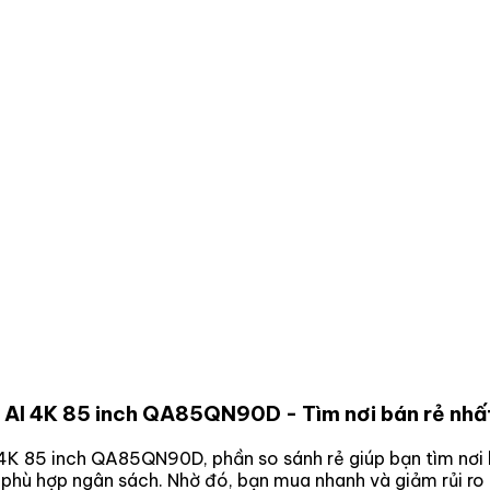
g AI 4K 85 inch QA85QN90D
- Tìm nơi bán rẻ nhấ
 4K 85 inch QA85QN90D
, phần so sánh rẻ giúp bạn tìm nơi
a phù hợp ngân sách. Nhờ đó, bạn mua nhanh và giảm rủi r