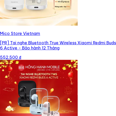
Mico Store Vietnam
[PR]
Tai nghe Bluetooth True Wireless Xiaomi Redmi Buds
6 Active - Bảo hành 12 Tháng
552.500 ₫