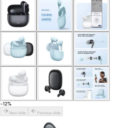
−
12
%
Next slide
Previous slide