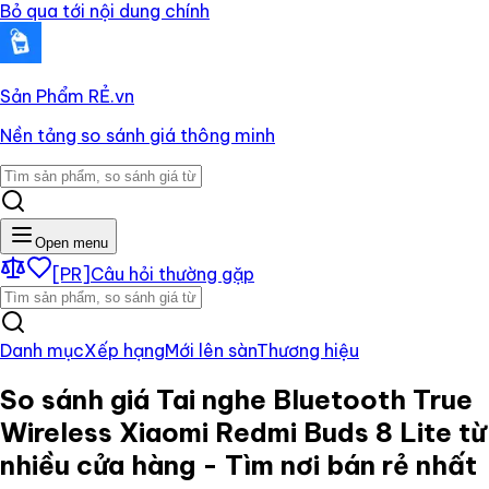
Bỏ qua tới nội dung chính
Sản Phẩm RẺ
.vn
Nền tảng so sánh giá thông minh
Open menu
[PR]
Câu hỏi thường gặp
Danh mục
Xếp hạng
Mới lên sàn
Thương hiệu
So sánh giá
Tai nghe Bluetooth True
Wireless Xiaomi Redmi Buds 8 Lite
từ
nhiều cửa hàng - Tìm nơi bán rẻ nhất