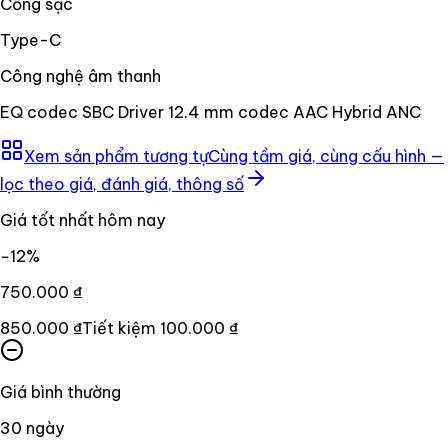
Cổng sạc
Type-C
Công nghệ âm thanh
EQ codec SBC Driver 12.4 mm codec AAC Hybrid ANC
Xem sản phẩm tương tự
Cùng tầm giá, cùng cấu hình —
lọc theo giá, đánh giá, thông số
Giá tốt nhất hôm nay
−
12
%
750.000 ₫
850.000 ₫
Tiết kiệm
100.000 ₫
Giá bình thường
30
ngày