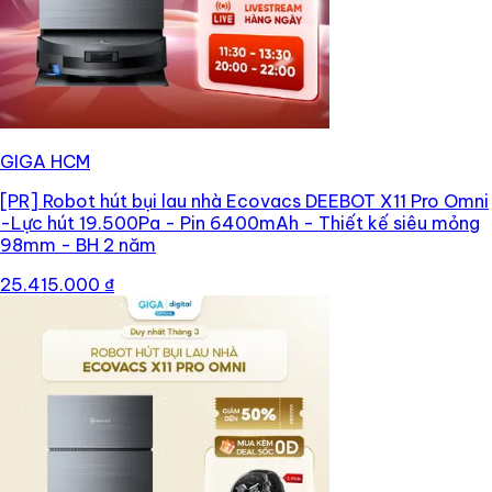
GIGA HCM
[PR]
Robot hút bụi lau nhà Ecovacs DEEBOT X11 Pro Omni
-Lực hút 19.500Pa - Pin 6400mAh - Thiết kế siêu mỏng
98mm - BH 2 năm
25.415.000 ₫