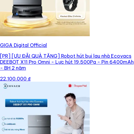
GIGA Digital Official
[PR]
[ƯU ĐÃI QUÀ TẶNG] Robot hút bụi lau nhà Ecovacs
DEEBOT X11 Pro Omni - Lực hút 19.500Pa - Pin 6400mAh
- BH 2 năm
22.100.000 ₫