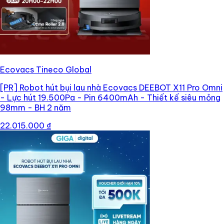
Ecovacs Tineco Global
[PR]
Robot hút bụi lau nhà Ecovacs DEEBOT X11 Pro Omni
- Lực hút 19.500Pa - Pin 6400mAh - Thiết kế siêu mỏng
98mm - BH 2 năm
22.015.000 ₫