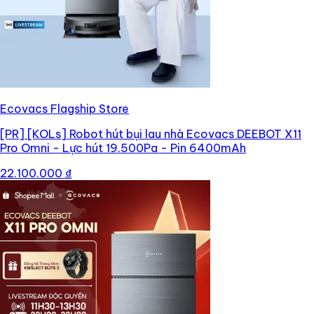
Ecovacs Flagship Store
[PR]
[KOLs] Robot hút bụi lau nhà Ecovacs DEEBOT X11
Pro Omni - Lực hút 19.500Pa - Pin 6400mAh
22.100.000 ₫