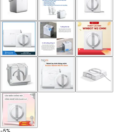
−
5
%