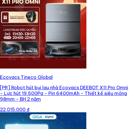
Ecovacs Tineco Global
[PR]
Robot hút bụi lau nhà Ecovacs DEEBOT X11 Pro Omni
- Lực hút 19.500Pa - Pin 6400mAh - Thiết kế siêu mỏng
98mm - BH 2 năm
22.015.000 ₫