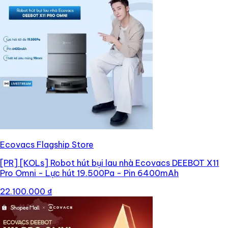
Ecovacs Flagship Store
[PR]
[KOLs] Robot hút bụi lau nhà Ecovacs DEEBOT X11
Pro Omni - Lực hút 19.500Pa - Pin 6400mAh
22.100.000 ₫