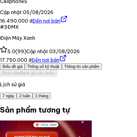
CellphoneS
Cập nhật
05/08/2026
16.490.000 ₫
Đến nơi bán
#
3
ĐMX
Điện Máy Xanh
5.0
(
99
)
Cập nhật
03/08/2026
17.750.000 ₫
Đến nơi bán
Biểu đồ giá
Thông số kỹ thuật
Thông tin sản phẩm
Bình luận/Đánh giá sản phẩm
Lịch sử giá
7 ngày
2 tuần
1 tháng
Sản phẩm tương tự