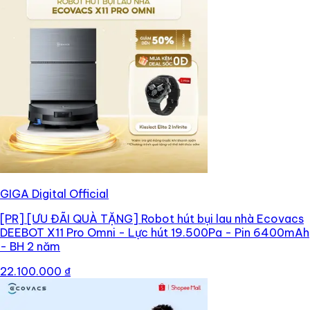
GIGA Digital Official
[PR]
[ƯU ĐÃI QUÀ TẶNG] Robot hút bụi lau nhà Ecovacs
DEEBOT X11 Pro Omni - Lực hút 19.500Pa - Pin 6400mAh
- BH 2 năm
22.100.000 ₫