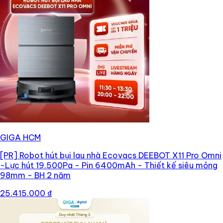
GIGA HCM
[PR]
Robot hút bụi lau nhà Ecovacs DEEBOT X11 Pro Omni
-Lực hút 19.500Pa - Pin 6400mAh - Thiết kế siêu mỏng
98mm - BH 2 năm
25.415.000 ₫