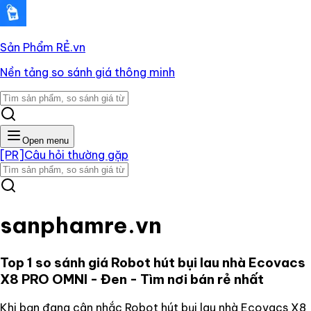
Sản Phẩm RẺ
.vn
Nền tảng so sánh giá thông minh
Open menu
[PR]
Câu hỏi thường gặp
sanphamre.vn
Top 1 so sánh giá
Robot hút bụi lau nhà Ecovacs
X8 PRO OMNI - Đen
- Tìm nơi bán rẻ nhất
Khi bạn đang cân nhắc
Robot hút bụi lau nhà Ecovacs X8