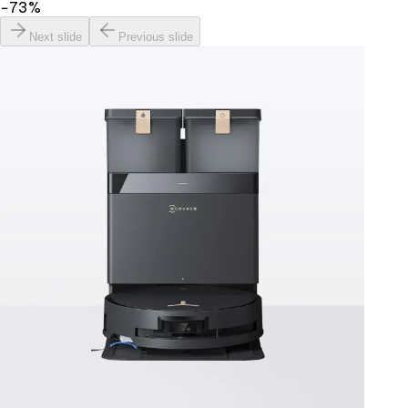
−
73
%
Next slide
Previous slide