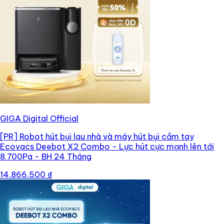
GIGA Digital Official
[PR]
Robot hút bụi lau nhà và máy hút bụi cầm tay
Ecovacs Deebot X2 Combo - Lực hút cực mạnh lên tới
8.700Pa - BH 24 Tháng
14.866.500 ₫