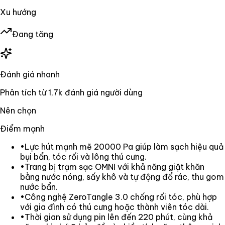
Xu hướng
Đang tăng
Đánh giá nhanh
Phân tích từ
1,7k
đánh giá người dùng
Nên chọn
Điểm mạnh
•
Lực hút mạnh mẽ 20000 Pa giúp làm sạch hiệu quả
bụi bẩn, tóc rối và lông thú cưng.
•
Trang bị trạm sạc OMNI với khả năng giặt khăn
bằng nước nóng, sấy khô và tự động đổ rác, thu gom
nước bẩn.
•
Công nghệ ZeroTangle 3.0 chống rối tóc, phù hợp
với gia đình có thú cưng hoặc thành viên tóc dài.
•
Thời gian sử dụng pin lên đến 220 phút, cùng khả