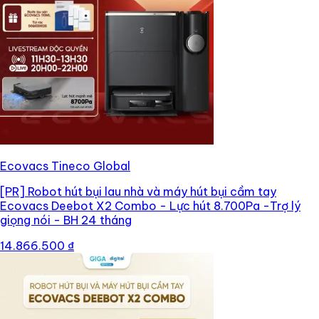
Ecovacs Tineco Global
[PR]
Robot hút bụi lau nhà và máy hút bụi cầm tay
Ecovacs Deebot X2 Combo - Lực hút 8.700Pa -Trợ lý
giọng nói - BH 24 tháng
14.866.500 ₫