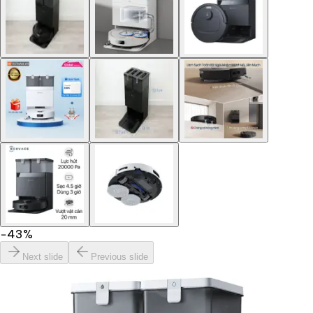
−
43
%
Next slide
Previous slide