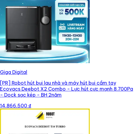
Giga Digital
[PR]
Robot hút bụi lau nhà và máy hút bụi cầm tay
Ecovacs Deebot X2 Combo - Lực hút cực mạnh 8.700Pa
- Dock sạc kép - BH 2năm
14.866.500 ₫