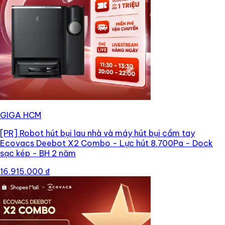
GIGA HCM
[PR]
Robot hút bụi lau nhà và máy hút bụi cầm tay
Ecovacs Deebot X2 Combo - Lực hút 8.700Pa - Dock
sạc kép - BH 2 năm
16.915.000 ₫