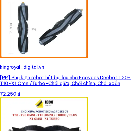
kingroyal_digital.vn
[PR]
Phụ kiện robot hút bụi lau nhà Ecovacs Deebot T20-
T10-X1 Omni/Turbo-Chổi giữa, Chổi chính, Chổi xoắn
72.250 ₫