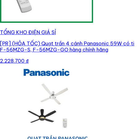
TỔNG KHO ĐIỆN GIÁ SỈ
[PR]
(HỎA TỐC) Quạt trần 4 cánh Panasonic 59W có ti
F-56MZG-S, F-56MZG-GO hàng chính hãng
2.228.700 ₫