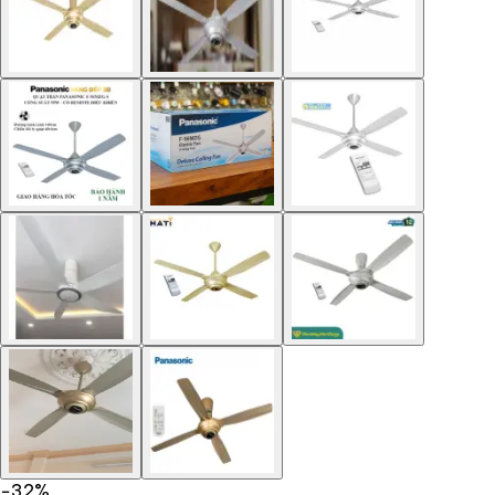
−
32
%