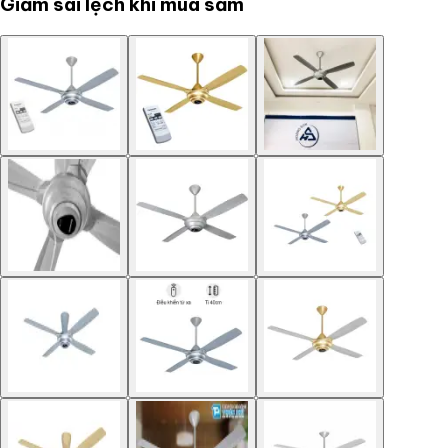
Giảm sai lệch khi mua sắm