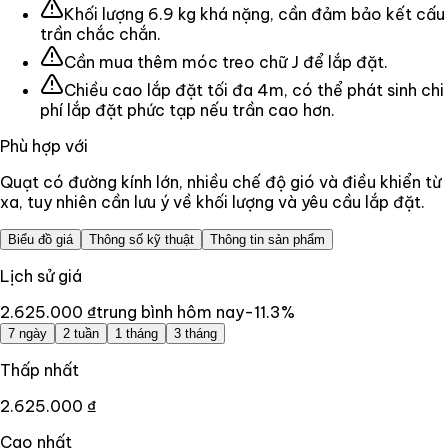
Khối lượng 6.9 kg khá nặng, cần đảm bảo kết cấu
trần chắc chắn.
Cần mua thêm móc treo chữ J để lắp đặt.
Chiều cao lắp đặt tối đa 4m, có thể phát sinh chi
phí lắp đặt phức tạp nếu trần cao hơn.
Phù hợp với
Quạt có đường kính lớn, nhiều chế độ gió và điều khiển từ
xa, tuy nhiên cần lưu ý về khối lượng và yêu cầu lắp đặt.
Biểu đồ giá
Thông số kỹ thuật
Thông tin sản phẩm
Lịch sử giá
2.625.000 ₫
trung bình hôm nay
-11.3
%
7 ngày
2 tuần
1 tháng
3 tháng
Thấp nhất
2.625.000 ₫
Cao nhất