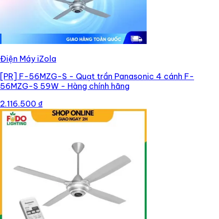
Điện Máy iZola
[PR]
F-56MZG-S - Quạt trần Panasonic 4 cánh F-
56MZG-S 59W - Hàng chính hãng
2.116.500 ₫