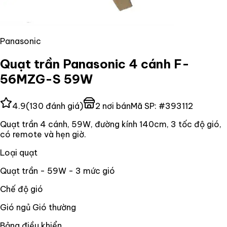
Panasonic
Quạt trần Panasonic 4 cánh F-
56MZG-S 59W
4.9
(
130
đánh giá)
2
nơi bán
Mã SP:
#
393112
Quạt trần 4 cánh, 59W, đường kính 140cm, 3 tốc độ gió,
có remote và hẹn giờ.
Loại quạt
Quạt trần - 59W - 3 mức gió
Chế độ gió
Gió ngủ Gió thường
Bảng điều khiển