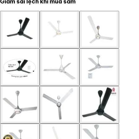
Giảm sai lệch khi mua sắm