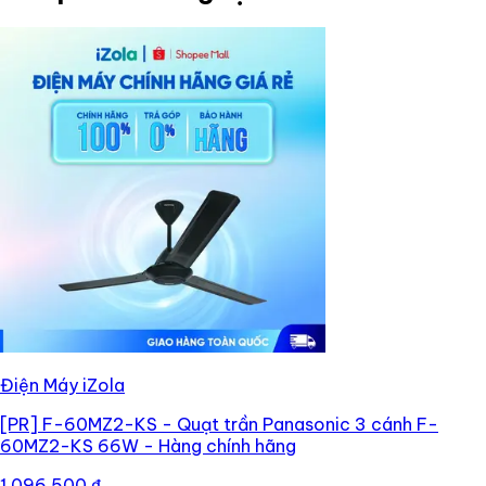
Điện Máy iZola
[PR]
F-60MZ2-KS - Quạt trần Panasonic 3 cánh F-
60MZ2-KS 66W - Hàng chính hãng
1.096.500 ₫