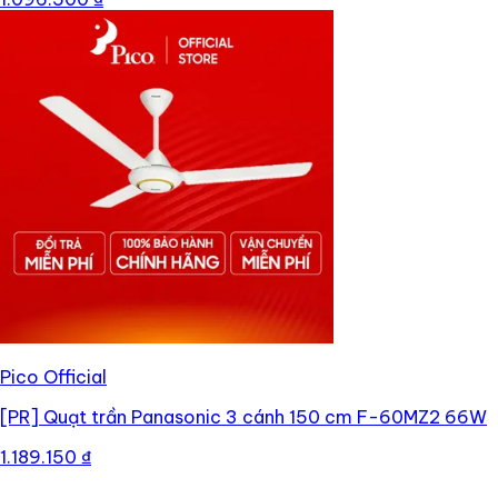
Pico Official
[PR]
Quạt trần Panasonic 3 cánh 150 cm F-60MZ2 66W
1.189.150 ₫