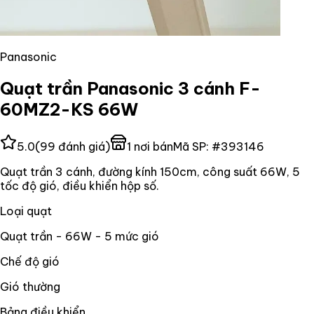
Panasonic
Quạt trần Panasonic 3 cánh F-
60MZ2-KS 66W
5.0
(
99
đánh giá)
1
nơi bán
Mã SP:
#
393146
Quạt trần 3 cánh, đường kính 150cm, công suất 66W, 5
tốc độ gió, điều khiển hộp số.
Loại quạt
Quạt trần - 66W - 5 mức gió
Chế độ gió
Gió thường
Bảng điều khiển