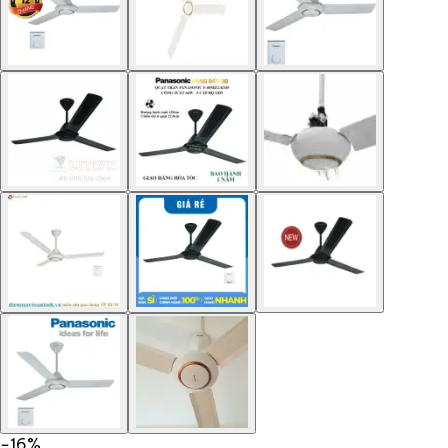
−
16
%