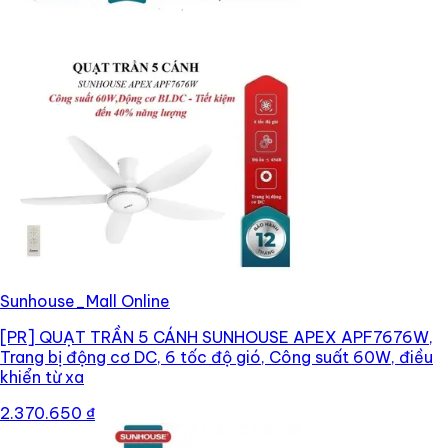
Sunhouse_Mall Online
[PR]
QUẠT TRẦN 5 CÁNH SUNHOUSE APEX APF7676W,
Trang bị động cơ DC, 6 tốc độ gió, Công suất 60W, điều
khiển từ xa
2.370.650 ₫