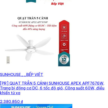
SUNHOUSE__BẾP VIỆT
[PR]
QUẠT TRẦN 5 CÁNH SUNHOUSE APEX APF7676W,
Trang bị động cơ DC, 6 tốc độ gió, Công suất 60W, điều
khiển từ xa
2.380.850 ₫