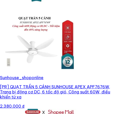
Sunhouse_shoponline
[PR]
QUẠT TRẦN 5 CÁNH SUNHOUSE APEX APF7676W,
Trang bị động cơ DC, 6 tốc độ gió, Công suất 60W, điều
khiển từ xa
2.380.000 ₫