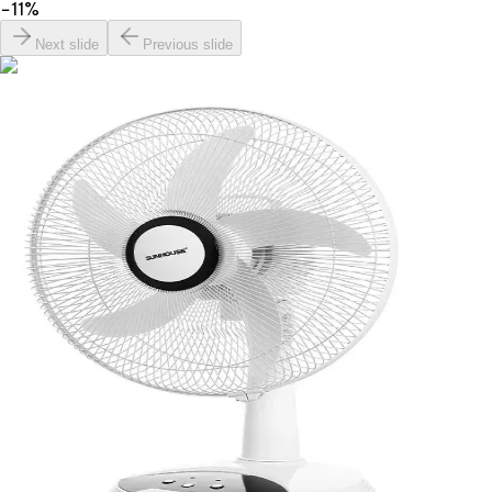
−
11
%
Next slide
Previous slide