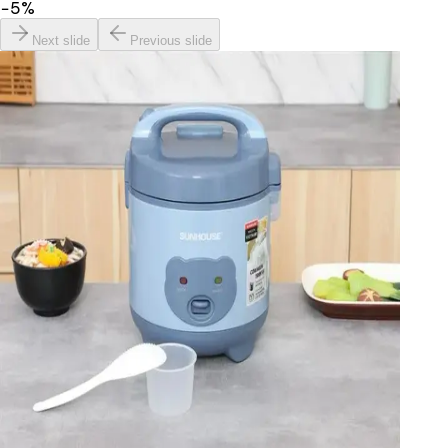
−
5
%
Next slide
Previous slide