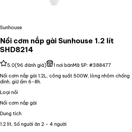
Sunhouse
Nồi cơm nắp gài Sunhouse 1.2 lít
SHD8214
5.0
(
96
đánh giá)
1
nơi bán
Mã SP:
#
388477
Nồi cơm nắp gài 1.2L, công suất 500W, lòng nhôm chống
dính, giữ ấm 6-8h.
Loại nồi
Nồi cơm nắp gài
Dung tích
1.2 lít, Số người ăn 2 - 4 người