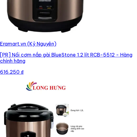
Eramart.vn (Kỷ Nguyên)
[PR]
Nồi cơm nắp gài BlueStone 1.2 lít RCB-5512 - Hàng
chính hãng
616.250 ₫