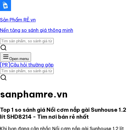
Sản Phẩm RẺ
.vn
Nền tảng so sánh giá thông minh
Open menu
[PR]
Câu hỏi thường gặp
sanphamre.vn
Top 1 so sánh giá
Nồi cơm nắp gài Sunhouse 1.2
lít SHD8214
- Tìm nơi bán rẻ nhất
Khi bạn đang cân nhắc
Nồi cơm nắp gài Sunhouse 1.2 lít