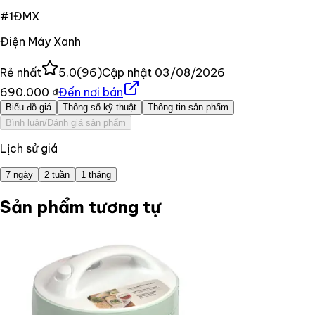
#
1
ĐMX
Điện Máy Xanh
Rẻ nhất
5.0
(
96
)
Cập nhật
03/08/2026
690.000 ₫
Đến nơi bán
Biểu đồ giá
Thông số kỹ thuật
Thông tin sản phẩm
Bình luận/Đánh giá sản phẩm
Lịch sử giá
7 ngày
2 tuần
1 tháng
Sản phẩm tương tự