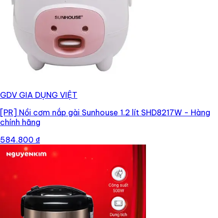
GDV GIA DỤNG VIỆT
[PR]
Nồi cơm nắp gài Sunhouse 1.2 lít SHD8217W - Hàng
chính hãng
584.800 ₫