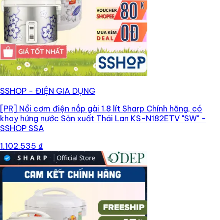
SSHOP - ĐIỆN GIA DỤNG
[PR]
Nồi cơm điện nắp gài 1.8 lít Sharp Chính hãng, có
khay hứng nước Sản xuất Thái Lan KS-N182ETV "SW" -
SSHOP SSA
1.102.535 ₫