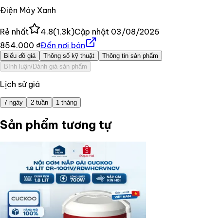
Điện Máy Xanh
Rẻ nhất
4.8
(
1,3k
)
Cập nhật
03/08/2026
854.000 ₫
Đến nơi bán
Biểu đồ giá
Thông số kỹ thuật
Thông tin sản phẩm
Bình luận/Đánh giá sản phẩm
Lịch sử giá
7 ngày
2 tuần
1 tháng
Sản phẩm tương tự