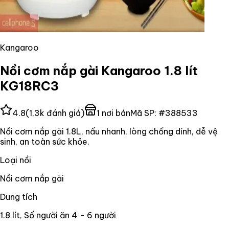
Kangaroo
Nồi cơm nắp gài Kangaroo 1.8 lít
KG18RC3
4.8
(
1,3k
đánh giá)
1
nơi bán
Mã SP:
#
388533
Nồi cơm nắp gài 1.8L, nấu nhanh, lòng chống dính, dễ vệ
sinh, an toàn sức khỏe.
Loại nồi
Nồi cơm nắp gài
Dung tích
1.8 lít, Số người ăn 4 - 6 người