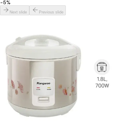
−
5
%
Next slide
Previous slide