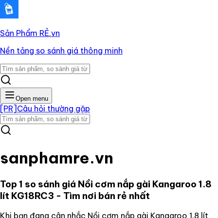
Sản Phẩm RẺ
.vn
Nền tảng so sánh giá thông minh
Open menu
[PR]
Câu hỏi thường gặp
sanphamre.vn
Top 1 so sánh giá
Nồi cơm nắp gài Kangaroo 1.8
lít KG18RC3
- Tìm nơi bán rẻ nhất
Khi bạn đang cân nhắc
Nồi cơm nắp gài Kangaroo 1.8 lít