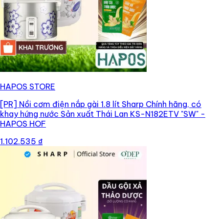
HAPOS STORE
[PR]
Nồi cơm điện nắp gài 1.8 lít Sharp Chính hãng, có
khay hứng nước Sản xuất Thái Lan KS-N182ETV "SW" -
HAPOS HOF
1.102.535 ₫