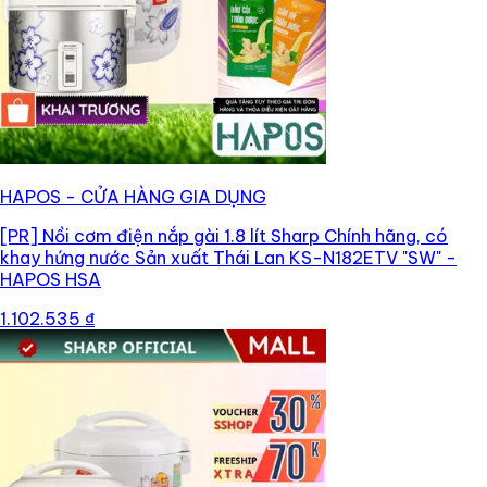
HAPOS - CỬA HÀNG GIA DỤNG
[PR]
Nồi cơm điện nắp gài 1.8 lít Sharp Chính hãng, có
khay hứng nước Sản xuất Thái Lan KS-N182ETV "SW" -
HAPOS HSA
1.102.535 ₫