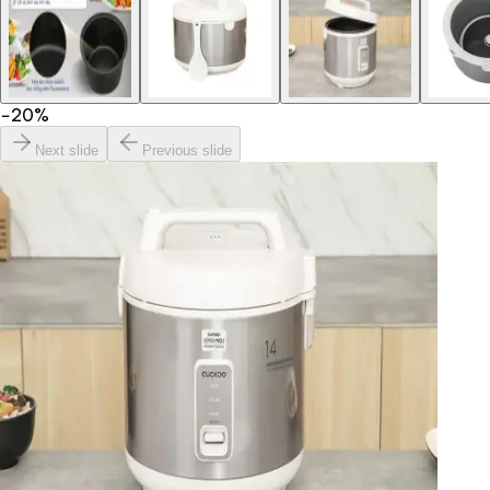
−
20
%
Next slide
Previous slide