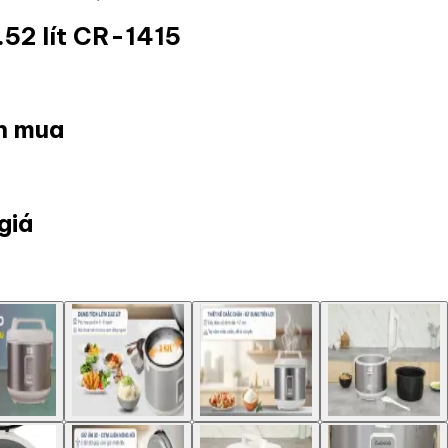
.52 lít CR-1415
ọn mua
giá