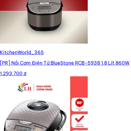
KitchenWorld_365
[PR]
Nồi Cơm Điện Tử BlueStone RCB-5938 1.8 Lít 860W
1.293.700 ₫