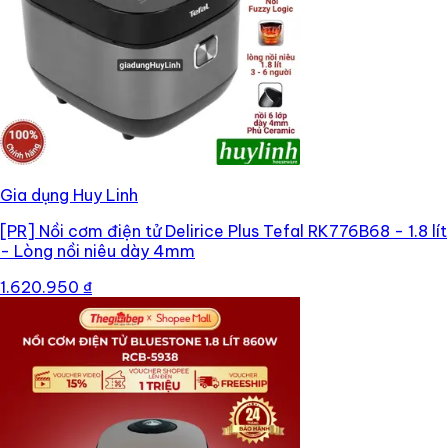
Gia dụng Huy Linh
[PR]
Nồi cơm điện tử Delirice Plus Tefal RK776B68 - 1.8 lít
- Lòng nồi niêu dày 4mm
1.620.950 ₫