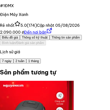
#
1
ĐMX
Điện Máy Xanh
Rẻ nhất
5.0
(
174
)
Cập nhật
05/08/2026
2.090.000 ₫
Đến nơi bán
Biểu đồ giá
Thông số kỹ thuật
Thông tin sản phẩm
Bình luận/Đánh giá sản phẩm
Lịch sử giá
7 ngày
2 tuần
1 tháng
Sản phẩm tương tự