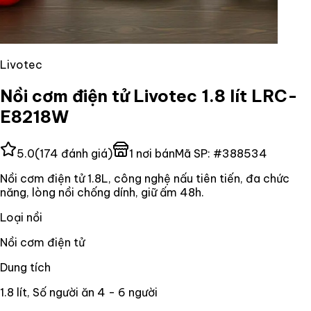
Livotec
Nồi cơm điện tử Livotec 1.8 lít LRC-
E8218W
5.0
(
174
đánh giá)
1
nơi bán
Mã SP:
#
388534
Nồi cơm điện tử 1.8L, công nghệ nấu tiên tiến, đa chức
năng, lòng nồi chống dính, giữ ấm 48h.
Loại nồi
Nồi cơm điện tử
Dung tích
1.8 lít, Số người ăn 4 - 6 người