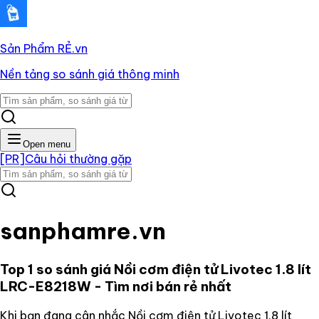
Sản Phẩm RẺ
.vn
Nền tảng so sánh giá thông minh
Open menu
[PR]
Câu hỏi thường gặp
sanphamre.vn
Top 1 so sánh giá
Nồi cơm điện tử Livotec 1.8 lít
LRC-E8218W
- Tìm nơi bán rẻ nhất
Khi bạn đang cân nhắc
Nồi cơm điện tử Livotec 1.8 lít