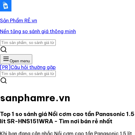
Sản Phẩm RẺ
.vn
Nền tảng so sánh giá thông minh
Open menu
[PR]
Câu hỏi thường gặp
sanphamre.vn
Top 1 so sánh giá
Nồi cơm cao tần Panasonic 1.5
lít SR-HNS151WRA
- Tìm nơi bán rẻ nhất
Khi bạn đang cân nhắc
Nồi cơm cao tần Panasonic 1.5 lít