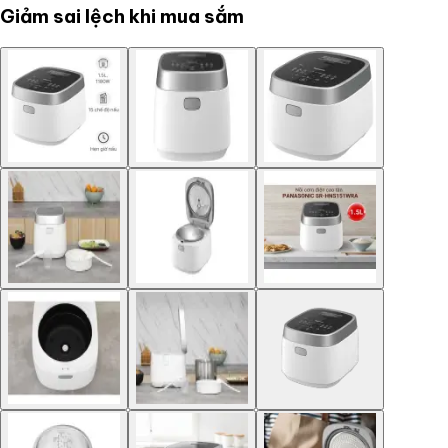
Giảm sai lệch khi mua sắm