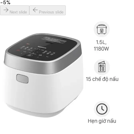
−
5
%
Next slide
Previous slide