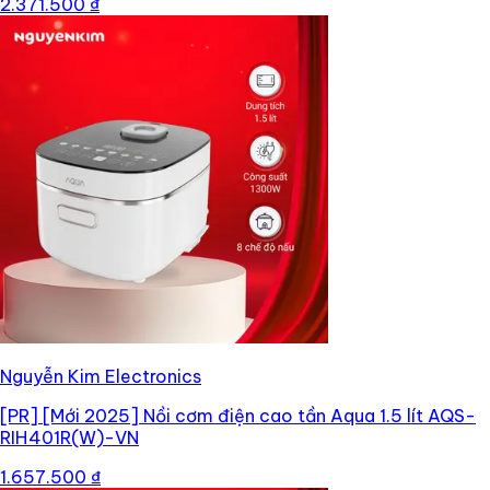
2.371.500 ₫
Nguyễn Kim Electronics
[PR]
[Mới 2025] Nồi cơm điện cao tần Aqua 1.5 lít AQS-
RIH401R(W)-VN
1.657.500 ₫