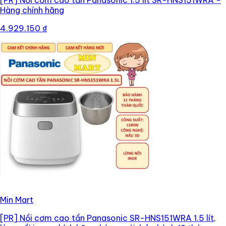
[PR]
Nồi cơm cao tần Panasonic 1.5 lít SR-HNS151WRA -
Hàng chính hãng
4.929.150 ₫
Min Mart
[PR]
Nồi cơm cao tần Panasonic SR-HNS151WRA 1.5 lít,