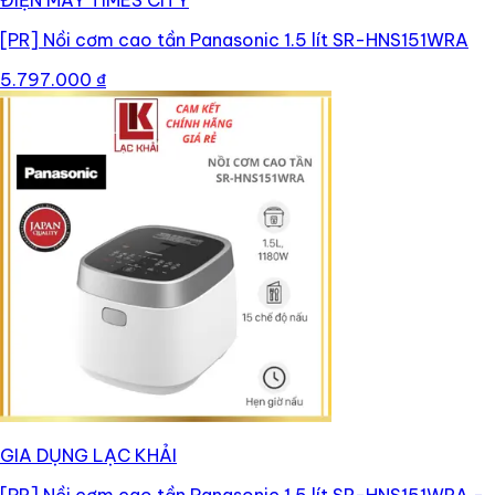
ĐIỆN MÁY TIMES CITY
[PR]
Nồi cơm cao tần Panasonic 1.5 lít SR-HNS151WRA
5.797.000 ₫
GIA DỤNG LẠC KHẢI