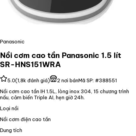
Panasonic
Nồi cơm cao tần Panasonic 1.5 lít
SR-HNS151WRA
5.0
(
1,8k
đánh giá)
2
nơi bán
Mã SP:
#
388551
Nồi cơm cao tần IH 1.5L, lòng inox 304, 15 chương trình
nấu, cảm biến Triple AI, hẹn giờ 24h.
Loại nồi
Nồi cơm điện cao tần
Dung tích