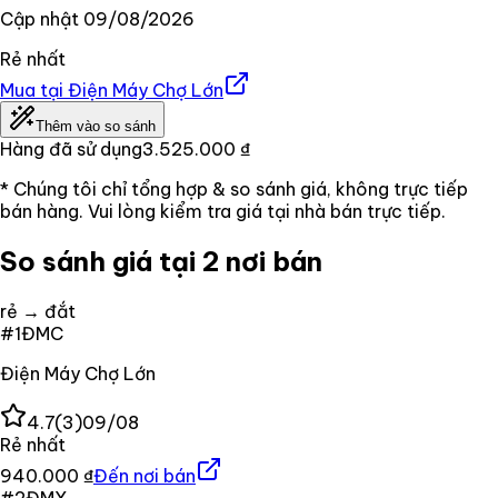
Cập nhật
09/08/2026
Rẻ nhất
Mua tại
Điện Máy Chợ Lớn
Thêm vào so sánh
Hàng đã sử dụng
3.525.000 ₫
* Chúng tôi chỉ tổng hợp & so sánh giá, không trực tiếp
bán hàng. Vui lòng kiểm tra giá tại nhà bán trực tiếp.
So sánh giá tại 2 nơi bán
rẻ → đắt
#
1
ĐMC
Điện Máy Chợ Lớn
4.7
(
3
)
09/08
Rẻ nhất
940.000 ₫
Đến nơi bán
#
2
ĐMX