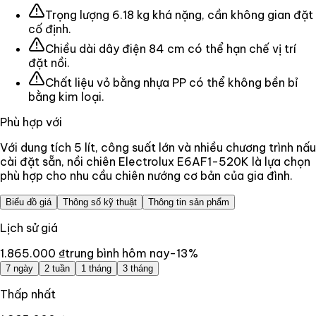
Trọng lượng 6.18 kg khá nặng, cần không gian đặt
cố định.
Chiều dài dây điện 84 cm có thể hạn chế vị trí
đặt nồi.
Chất liệu vỏ bằng nhựa PP có thể không bền bỉ
bằng kim loại.
Phù hợp với
Với dung tích 5 lít, công suất lớn và nhiều chương trình nấu
cài đặt sẵn, nồi chiên Electrolux E6AF1-520K là lựa chọn
phù hợp cho nhu cầu chiên nướng cơ bản của gia đình.
Biểu đồ giá
Thông số kỹ thuật
Thông tin sản phẩm
Lịch sử giá
1.865.000 ₫
trung bình hôm nay
-13
%
7 ngày
2 tuần
1 tháng
3 tháng
Thấp nhất