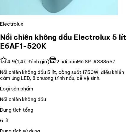
Electrolux
Nồi chiên không dầu Electrolux 5 lít
E6AF1-520K
4.9
(
1,4k
đánh giá)
2
nơi bán
Mã SP:
#
388557
Nồi chiên không dầu 5 lít, công suất 1750W, điều khiển
cảm ứng LED, 8 chương trình nấu, dễ vệ sinh.
Loại sản phẩm
Nồi chiên không dầu
Dung tích tổng
6 lít
Dung tích sử dụng