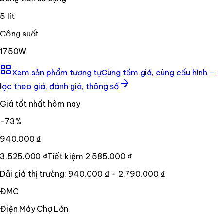
5 lít
Công suất
1750W
Xem sản phẩm tương tự
Cùng tầm giá, cùng cấu hình —
lọc theo giá, đánh giá, thông số
Giá tốt nhất hôm nay
−
73
%
940.000 ₫
3.525.000 ₫
Tiết kiệm
2.585.000 ₫
Dải giá thị trường:
940.000 ₫
–
2.790.000 ₫
ĐMC
Điện Máy Chợ Lớn