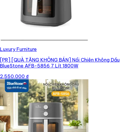
Luxury Furniture
[PR]
[QUÀ TẶNG KHÔNG BÁN] Nồi Chiên Không Dầu
BlueStone AFB-5856 7 Lít 1800W
2.550.000 ₫