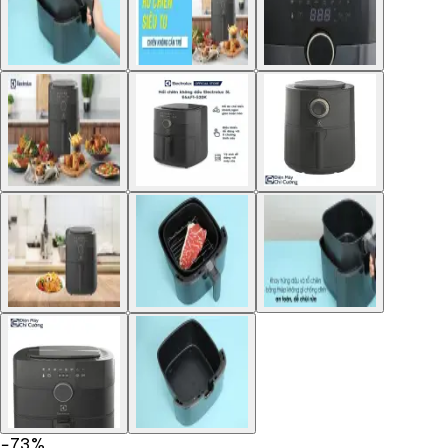
−
73
%