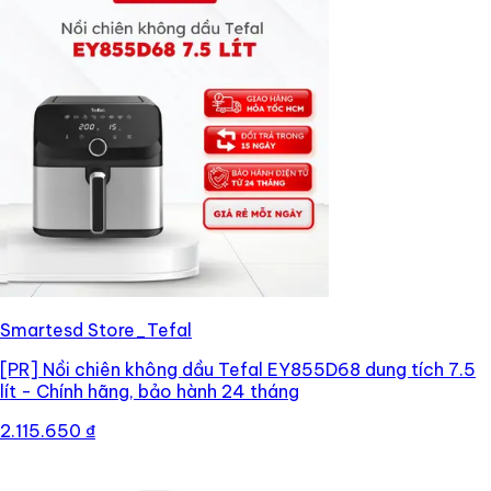
Smartesd Store_Tefal
[PR]
Nồi chiên không dầu Tefal EY855D68 dung tích 7.5
lít - Chính hãng, bảo hành 24 tháng
2.115.650 ₫