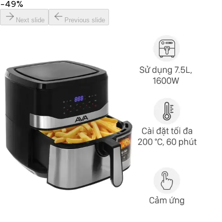
−
49
%
Next slide
Previous slide