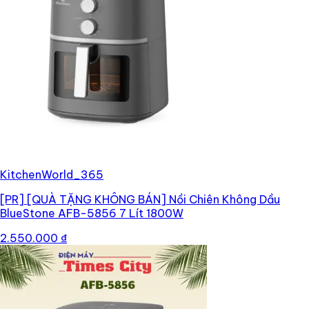
KitchenWorld_365
[PR]
[QUÀ TẶNG KHÔNG BÁN] Nồi Chiên Không Dầu
BlueStone AFB-5856 7 Lít 1800W
2.550.000 ₫