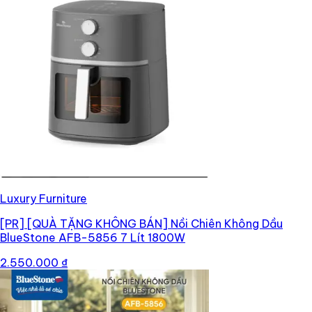
Luxury Furniture
[PR]
[QUÀ TẶNG KHÔNG BÁN] Nồi Chiên Không Dầu
BlueStone AFB-5856 7 Lít 1800W
2.550.000 ₫