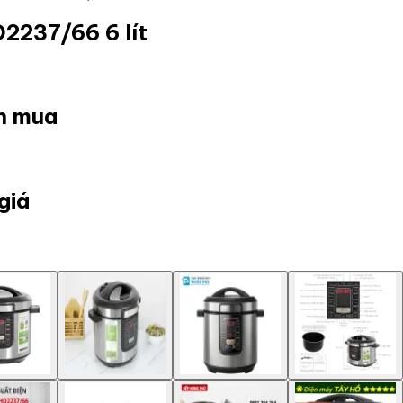
D2237/66 6 lít
ọn mua
giá