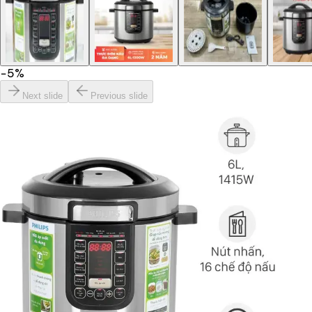
−
5
%
Next slide
Previous slide